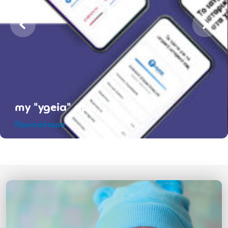
my "ygeia" app
Περισσότερα