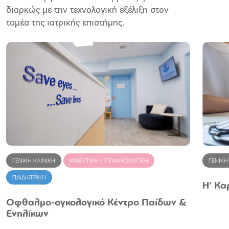
διαρκώς με την τεχνολογική εξέλιξη στον
τομέα της ιατρικής επιστήμης.
ΓΕΝΙΚΗ ΚΛΙΝΙΚΗ
ΜΑΙΕΥΤΙΚΗ / ΓΥΝΑΙΚΟΛΟΓΙΚΗ
ΓΕΝΙΚΗ
ΠΑΙΔΙΑΤΡΙΚΗ
Η’ Κα
Οφθαλμο-ογκολογικό Κέντρο Παίδων &
Ενηλίκων