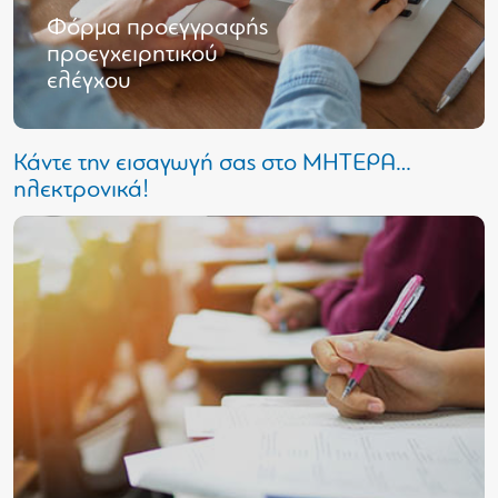
Φόρμα προεγγραφής
προεγχειρητικού
ελέγχου
Κάντε την εισαγωγή σας στο ΜΗΤΕΡΑ…
Κ
ηλεκτρονικά!
η