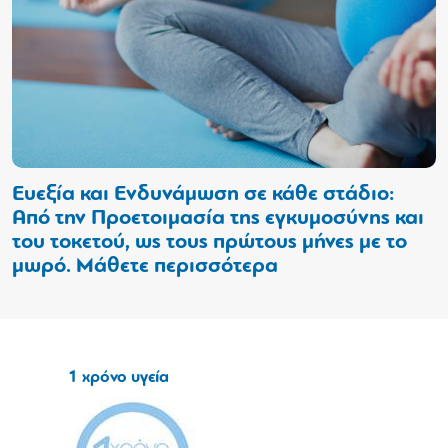
Ευεξία και Ενδυνάμωση σε κάθε στάδιο:
Ε
Από την Προετοιμασία της εγκυμοσύνης και
Α
του τοκετού, ως τους πρώτους μήνες με το
τ
μωρό. Μάθετε περισσότερα
μ
1 χρόνο υγεία