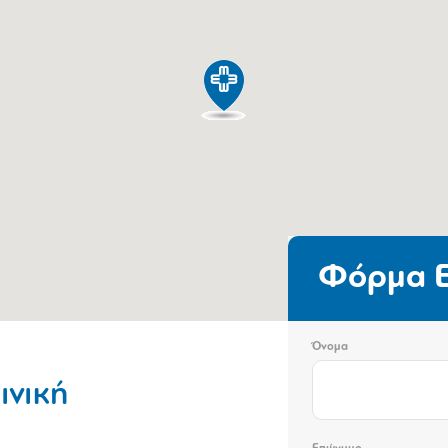
Φόρμα Ε
Όνομα
ινική