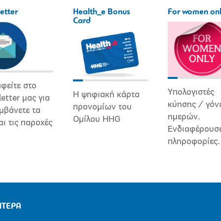
etter
Health_e Bonus
For women on
Card
φείτε στο
Υπολογιστές
Η ψηφιακή κάρτα
etter μας για
κύησης / γόν
προνομίων του
μβάνετε τα
ημερών.
Ομίλου HHG
αι τις παροχές
Ενδιαφέρουσ
πληροφορίες.
ΗΤΕΡΑ