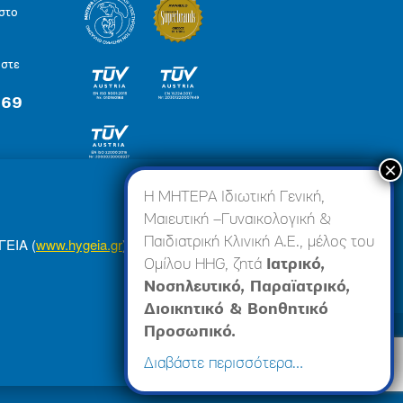
στο
ήστε
 69
×
Η ΜΗΤΕΡΑ Ιδιωτική Γενική,
Μαιευτική –Γυναικολογική &
Παιδιατρική Κλινική Α.Ε., μέλος του
ΓΕΙΑ (
www.hygeia.gr
), ώστε να σας προσφέρουμε
Ομίλου HHG, ζητά
Ιατρικό,
Νοσηλευτικό, Παραϊατρικό,
Διοικητικό & Βοηθητικό
Προσωπικό.
πορρήτου
Made by minoanDesign
Διαβάστε περισσότερα…