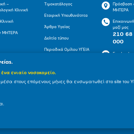
ική –
Τιμοκατάλογος
Πρόσβαση 
ολογική Κλινική
ΜΗΤΕΡΑ
Εταιρική Υπευθυνότητα
 Κλινική
Επικοινων
Άρθρα Υγείας
μαζί μας
ν ΜΗΤΕΡΑ
210 68
Δελτία τύπου
000
Περιοδικά Ομίλου ΥΓΕΙΑ
Facebook
Πολιτική Προστασίας
είας.
LinkedIn
Προσωπικών
 ένα ενιαίο νοσοκομείο.
Δεδομένων
Youtube
μέσα στους επόμενους μήνες θα ενσωματωθεί στο site του Υ
Πολιτική Cookies
Instagram
α.
© 2007-2024 ΜΗΤΕΡΑ Α.Ε
Όροι Χρήσης
Δήλωση Α