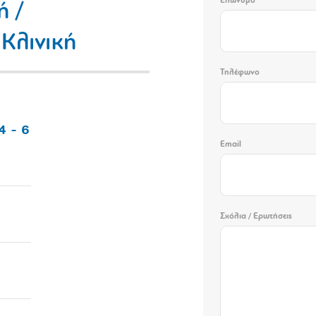
Επώνυμο
ή /
 Κλινική
Τηλέφωνο
4 - 6
Email
Σχόλια / Ερωτήσεις