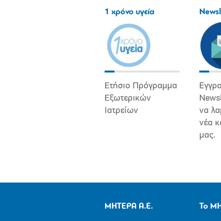
1 χρόνο υγεία
Newsl
Ετήσιο Πρόγραμμα
Εγγρα
Εξωτερικών
Newsl
Ιατρείων
να λα
νέα κ
μας.
ΜΗΤΕΡΑ Α.Ε.
Το Μ