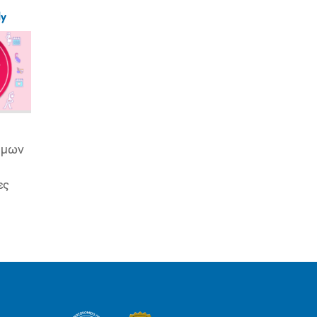
ly
ιμων
ες