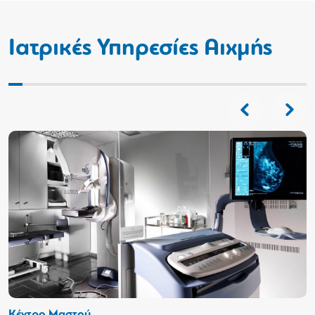
Ιατρικές Υπηρεσίες Αιχμής
Κέντρο Μαστού