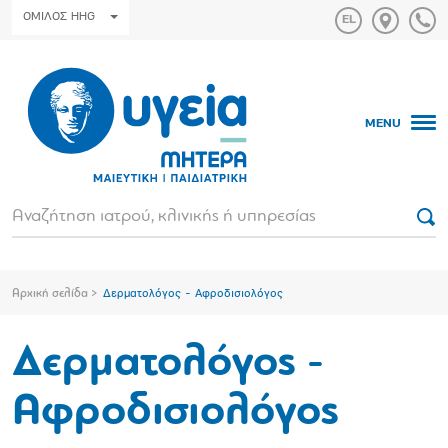
ΟΜΙΛΟΣ HHG
MENU
Αρχική σελίδα
Δερματολόγος - Αφροδισιολόγος
Δερματολόγος -
Αφροδισιολόγος