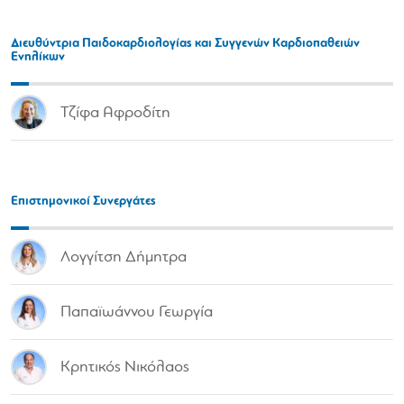
Διευθύντρια Παιδοκαρδιολογίας και Συγγενών Καρδιοπαθειών
Ενηλίκων
Τζίφα Αφροδίτη
Επιστημονικοί Συνεργάτες
Λογγίτση Δήμητρα
Παπαϊωάννου Γεωργία
Κρητικός Νικόλαος