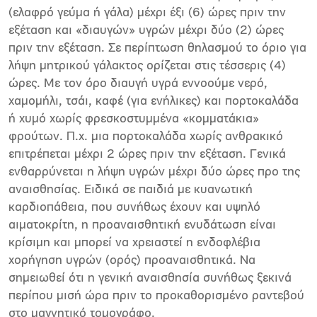
(ελαφρό γεύμα ή γάλα) μέχρι έξι (6) ώρες πριν την
εξέταση και «διαυγών» υγρών μέχρι δύο (2) ώρες
πριν την εξέταση. Σε περίπτωση θηλασμού το όριο για
λήψη μητρικού γάλακτος ορίζεται στις τέσσερις (4)
ώρες. Με τον όρο διαυγή υγρά εννοούμε νερό,
χαμομήλι, τσάι, καφέ (για ενήλικες) και πορτοκαλάδα
ή χυμό χωρίς φρεσκοστυμμένα «κομματάκια»
φρούτων. Π.χ. μια πορτοκαλάδα χωρίς ανθρακικό
επιτρέπεται μέχρι 2 ώρες πριν την εξέταση. Γενικά
ενθαρρύνεται η λήψη υγρών μέχρι δύο ώρες προ της
αναισθησίας. Ειδικά σε παιδιά με κυανωτική
καρδιοπάθεια, που συνήθως έχουν και υψηλό
αιματοκρίτη, η προαναισθητική ενυδάτωση είναι
κρίσιμη και μπορεί να χρειαστεί η ενδοφλέβια
χορήγηση υγρών (ορός) προαναισθητικά. Να
σημειωθεί ότι η γενική αναισθησία συνήθως ξεκινά
περίπου μισή ώρα πριν το προκαθορισμένο ραντεβού
στο μαγνητικό τομογράφο.