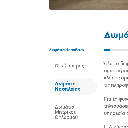
Δωμά
Δωμάτια Νοσηλείας
Όλα τα δω
Oι χώροι μας
προσφέρου
κλήσης αρ
Δωμάτια
τις πληρο
Νοσηλείας
Για τη ψυ
τηλεοράσε
Δωμάτιο
Μητρικού
υπηρεσία 
Θηλασμού
Η Διοίκησ