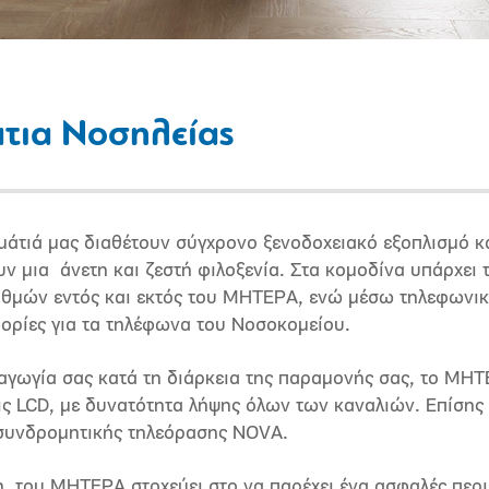
τια Νοσηλείας
μάτιά μας διαθέτουν σύγχρονο ξενοδοχειακό εξοπλισμό κ
ν μια άνετη και ζεστή φιλοξενία. Στα κομοδίνα υπάρχει
ιθμών εντός και εκτός του ΜΗΤΕΡΑ, ενώ μέσω τηλεφωνικο
φορίες για τα τηλέφωνα του Νοσοκομείου.
χαγωγία σας κατά τη διάρκεια της παραμονής σας, το ΜΗΤ
ις LCD, με δυνατότητα λήψης όλων των καναλιών. Επίσης
συνδρομητικής τηλεόρασης NOVΑ.
η του ΜΗΤΕΡΑ στοχεύει στο να παρέχει ένα ασφαλές περι