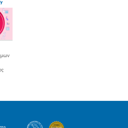
ly
ιμων
ες
στο