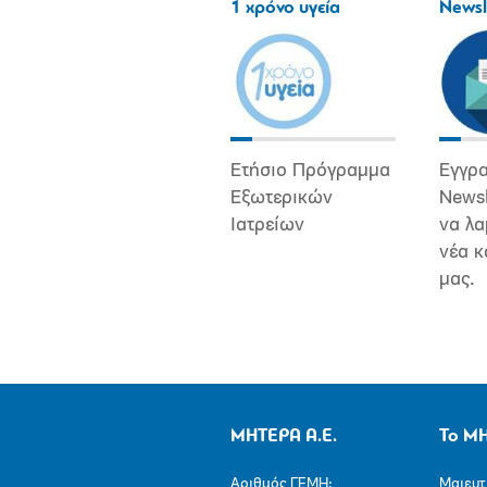
1 χρόνο υγεία
Newsl
Ετήσιο Πρόγραμμα
Εγγρα
Εξωτερικών
Newsl
Ιατρείων
να λα
νέα κ
μας.
ΜΗΤΕΡΑ Α.Ε.
Το Μ
Αριθμός ΓΕΜΗ:
Μαιευτ