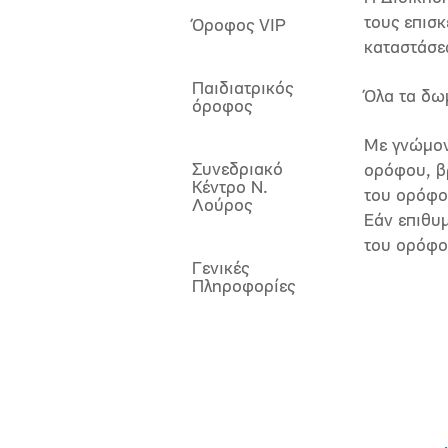
τους επισκ
Όροφος VIP
καταστάσεω
Παιδιατρικός
Όλα τα δω
όροφος
Με γνώμον
Συνεδριακό
ορόφου, βρ
Κέντρο Ν.
του ορόφου
Λούρος
Εάν επιθυμ
του ορόφο
Γενικές
Πληροφορίες