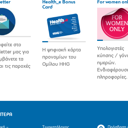
etter
Health_e Bonus
For women on
Card
φείτε στο
Υπολογιστές
Η ψηφιακή κάρτα
etter μας για
κύησης / γόν
προνομίων του
μβάνετε τα
ημερών.
Ομίλου HHG
αι τις παροχές
Ενδιαφέρουσ
πληροφορίες.
ΗΤΕΡΑ
ική –
Τιμοκατάλογος
Πρόσβαση 