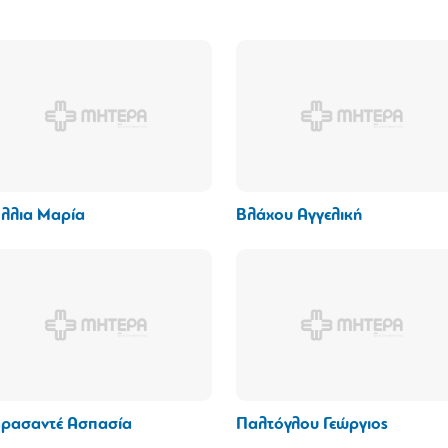
λλια Μαρία
Βλάχου Αγγελική
ρασαντέ Ασπασία
Παλτόγλου Γεώργιος