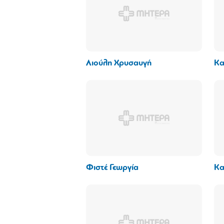
Λιούλη Χρυσαυγή
Κα
Φιστέ Γεωργία
Κα