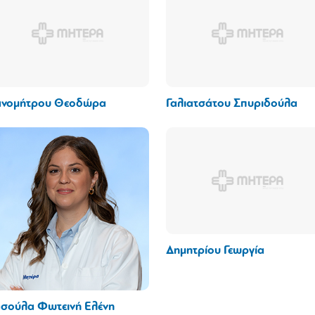
νομήτρου Θεοδώρα
Γαλιατσάτου Σπυριδούλα
Δημητρίου Γεωργία
σούλα Φωτεινή Ελένη