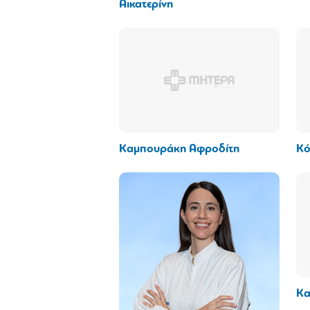
Αικατερίνη
Καμπουράκη Αφροδίτη
Κό
Κα