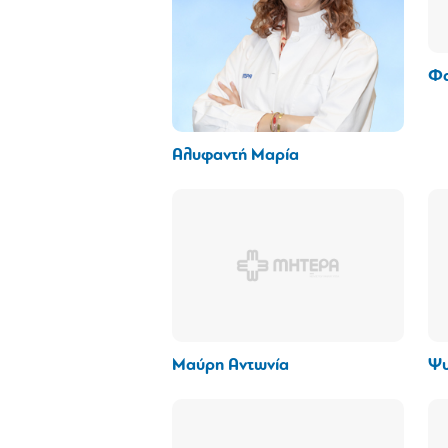
Φα
Αλυφαντή Μαρία
Μαύρη Αντωνία
Ψυ