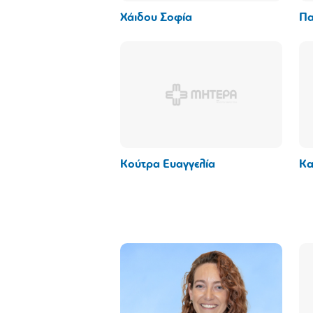
Χάιδου Σοφία
Πα
Κούτρα Ευαγγελία
Κα