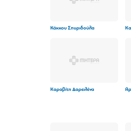
Κάκκου Σπυριδούλα
Κα
Καραβίτη Δαρειλένα
Αρ