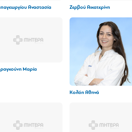
παγεωργίου Αναστασία
Ζερβού Αικατερίνη
ραγκούνη Μαρία
Κολόη Αθηνά