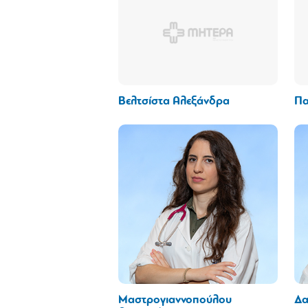
Βελτσίστα Αλεξάνδρα
Πα
Μαστρογιαννοπούλου
Δα