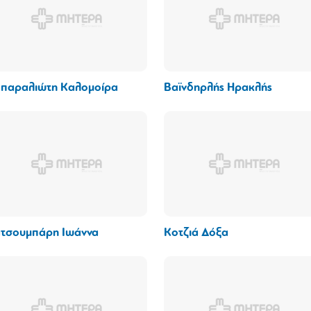
παραλιώτη Καλομοίρα
Βαϊνδηρλής Ηρακλής
τσουμπάρη Ιωάννα
Κοτζιά Δόξα