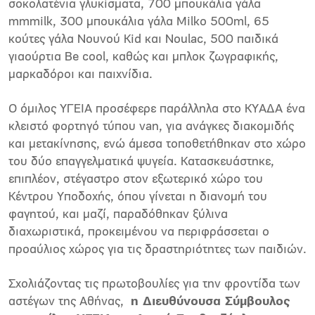
σοκολατένια γλυκίσματα, 700 μπουκάλια γάλα
mmmilk, 300 μπουκάλια γάλα Milko 500ml, 65
κούτες γάλα Νουνού Kid και Noulac, 500 παιδικά
γιαούρτια Be cool, καθώς και μπλοκ ζωγραφικής,
μαρκαδόροι και παιχνίδια.
Ο όμιλος ΥΓΕΙΑ προσέφερε παράλληλα στο ΚΥΑΔΑ ένα
κλειστό φορτηγό τύπου van, για ανάγκες διακομιδής
και μετακίνησης, ενώ άμεσα τοποθετήθηκαν στο χώρο
του δύο επαγγελματικά ψυγεία. Κατασκευάστηκε,
επιπλέον, στέγαστρο στον εξωτερικό χώρο του
Κέντρου Υποδοχής, όπου γίνεται η διανομή του
φαγητού, και μαζί, παραδόθηκαν ξύλινα
διαχωριστικά, προκειμένου να περιφράσσεται ο
προαύλιος χώρος για τις δραστηριότητες των παιδιών.
Σχολιάζοντας τις πρωτοβουλίες για την φροντίδα των
αστέγων της Αθήνας,
η Διευθύνουσα Σύμβουλος