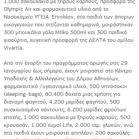
1.000 σακουλάκια με ξηρούς καρπούς, προσφορά της
Olympic Air και φαρμακευτικό υλικό από το
Νοσοκομείο ΥΓΕΙΑ. Επιπλέον, στα παιδιά των άπορων
οικογενειών που σιτίζονται καθημερινά, μοιράστηκαν
300 μπουκάλια γάλα Milko 500ml και 300 παιδικά
γιαούρτια, ευγενική προσφορά της ΔΕΛΤΑ του ομίλου
Vivartia.
Από την έναρξη του προγράμματος αρωγής στις 29
Ιανουαρίου έως σήμερα, έχουν μοιραστεί στο Κέντρο
Υποδοχής & Αλληλεγγύης του Δήμου Αθηναίων,
φαρμακευτικό /υγειονομικό υλικό, 500 υπνόσακοι
(sleeping-bags), 80.400 δοχεία μιας χρήσης για
διανομή φαγητού, 4.200 μερίδες φαγητού, 500
συσκευασμένα σάντουιτς, 6.200 μερίδες φρούτων
εποχής, 1.000 σακουλάκια με ξηρούς καρπούς, 500
κρουασάν, 1.000 χυμοί Life, 2.000 τεμ. γλυκών, ενώ
στα παιδιά έχουν μοιραστεί επιπλέον: 200 σακούλες