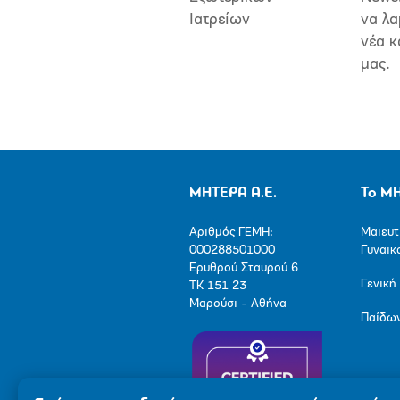
Ιατρείων
να λα
νέα κ
μας.
ΜΗΤΕΡΑ Α.Ε.
Το Μ
Αριθμός ΓΕΜΗ:
Μαιευτ
000288501000
Γυναικ
Ερυθρού Σταυρού 6
Γενική
ΤΚ 151 23
Μαρούσι - Αθήνα
Παίδω