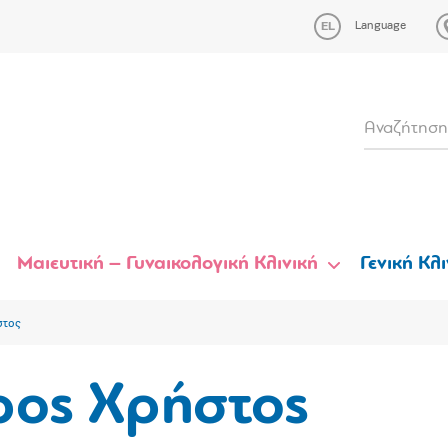
Language
Μαιευτική – Γυναικολογική Κλινική
Γενική Κλι
στος
ρος Χρήστος