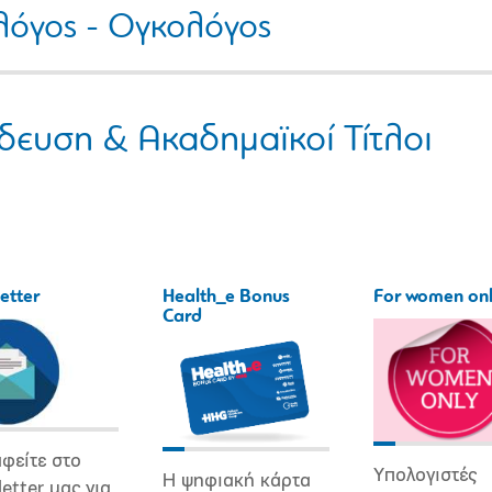
όγος - Ογκολόγος
δευση & Ακαδημαϊκοί Τίτλοι
etter
Health_e Bonus
For women on
Card
φείτε στο
Υπολογιστές
Η ψηφιακή κάρτα
etter μας για