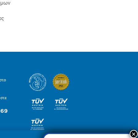
ιμων
ες
στο
ήστε
 69
×