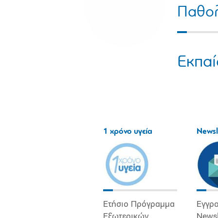
Παθολ
Εκπαί
1 χρόνο υγεία
Newsl
Ετήσιο Πρόγραμμα
Εγγρα
Εξωτερικών
Newsl