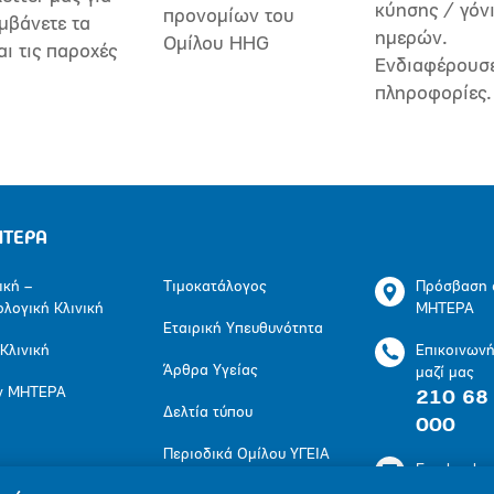
κύησης / γόν
προνομίων του
μβάνετε τα
ημερών.
Ομίλου HHG
αι τις παροχές
Ενδιαφέρουσ
πληροφορίες.
ΗΤΕΡΑ
ική –
Τιμοκατάλογος
Πρόσβαση 
ολογική Κλινική
ΜΗΤΕΡΑ
Εταιρική Υπευθυνότητα
 Κλινική
Επικοινων
Άρθρα Υγείας
μαζί μας
ν ΜΗΤΕΡΑ
210 68
Δελτία τύπου
000
Περιοδικά Ομίλου ΥΓΕΙΑ
Facebook