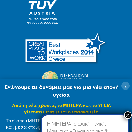
×
Ενώνουμε τις δυνάμεις μας για μια νέα εποχή
υγείας.
Από τη νέα χρονιά, το ΜΗΤΕΡΑ και το ΥΓΕΙΑ
γίνονται ένα ενιαίο νοσοκομείο.
Το site του ΜΗΤΕΡΑ βρίσκεται σε φάση ανανέωσης
Η ΜΗΤΕΡΑ Ιδιωτική Γενική,
και μέσα στους επόμενους μήνες θα ενσωματωθεί
Μαιευτική –Γυναικολογική &