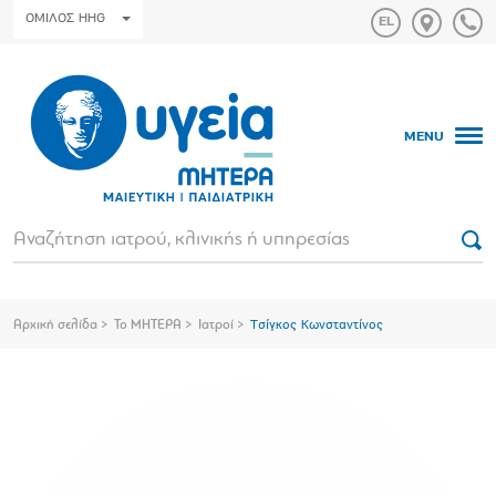
ΟΜΙΛΟΣ HHG
MENU
Αρχική σελίδα
Το ΜΗΤΕΡΑ
Ιατροί
Τσίγκος Κωνσταντίνος