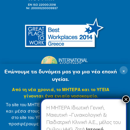
×
Ενώνουμε τις δυνάμεις μας για μια νέα εποχή
υγείας.
Από τη νέα χρονιά, το ΜΗΤΕΡΑ και το ΥΓΕΙΑ
γίνονται ένα ενιαίο νοσοκομείο.
Το site του ΜΗΤΕΡΑ βρίσκεται σε φάση ανανέωσης
Η ΜΗΤΕΡΑ Ιδιωτική Γενική,
και μέσα στους επόμενους μήνες θα ενσωματωθεί
Μαιευτική –Γυναικολογική &
στο site του ΥΓΕΙΑ (
www.hygeia.gr
), ώστε να σας
Παιδιατρική Κλινική Α.Ε., μέλος του
προσφέρουμε μια πιο ολοκληρωμένη και ενιαία
© 2007-2024 ΜΗΤΕΡΑ Α.Ε
Όροι Χρήσης
online εμπειρία.
Ομίλου HHG, ζητά
Ιατρικό,