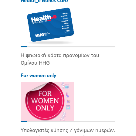
Health_e Bonus Card
Η ψηφιακή κάρτα προνομίων του
Ομίλου HHG
For women only
Υπολογιστές κύησης / γόνιμων ημερών.