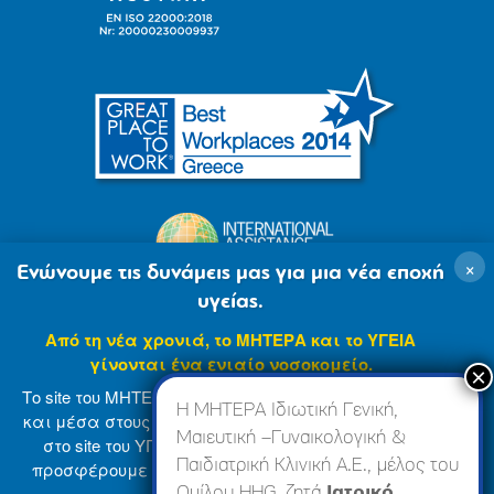
×
Ενώνουμε τις δυνάμεις μας για μια νέα εποχή
υγείας.
Από τη νέα χρονιά, το ΜΗΤΕΡΑ και το ΥΓΕΙΑ
γίνονται ένα ενιαίο νοσοκομείο.
Το site του ΜΗΤΕΡΑ βρίσκεται σε φάση ανανέωσης
Η ΜΗΤΕΡΑ Ιδιωτική Γενική,
και μέσα στους επόμενους μήνες θα ενσωματωθεί
Μαιευτική –Γυναικολογική &
στο site του ΥΓΕΙΑ (
www.hygeia.gr
), ώστε να σας
Παιδιατρική Κλινική Α.Ε., μέλος του
προσφέρουμε μια πιο ολοκληρωμένη και ενιαία
© 2007-2024 ΜΗΤΕΡΑ Α.Ε
Όροι Χρήσης
online εμπειρία.
Ομίλου HHG, ζητά
Ιατρικό,