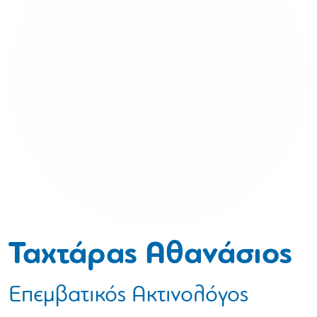
Ταχτάρας Αθανάσιος
Επεμβατικός Ακτινολόγος