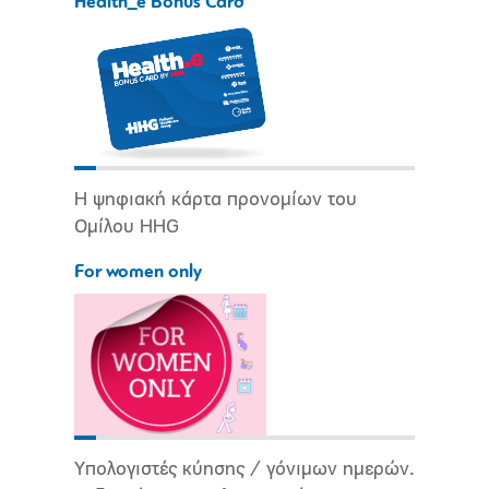
Health_e Bonus Card
Η ψηφιακή κάρτα προνομίων του
Ομίλου HHG
For women only
Υπολογιστές κύησης / γόνιμων ημερών.