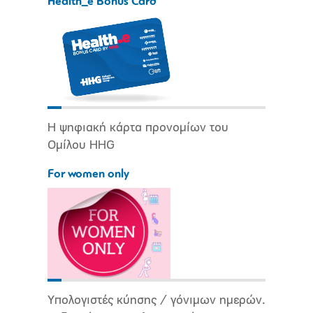
Health_e Bonus Card
Η ψηφιακή κάρτα προνομίων του
Ομίλου HHG
For women only
Υπολογιστές κύησης / γόνιμων ημερών.