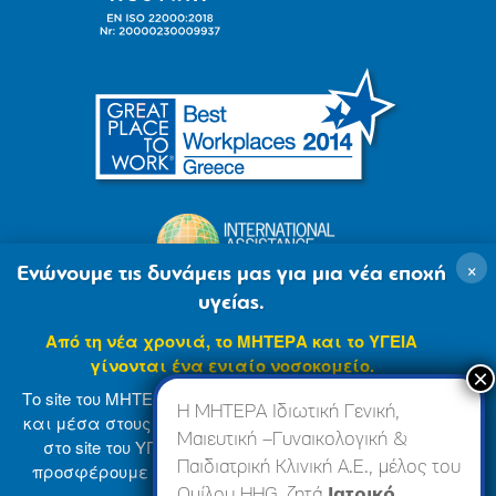
×
Ενώνουμε τις δυνάμεις μας για μια νέα εποχή
υγείας.
Από τη νέα χρονιά, το ΜΗΤΕΡΑ και το ΥΓΕΙΑ
γίνονται ένα ενιαίο νοσοκομείο.
Το site του ΜΗΤΕΡΑ βρίσκεται σε φάση ανανέωσης
Η ΜΗΤΕΡΑ Ιδιωτική Γενική,
και μέσα στους επόμενους μήνες θα ενσωματωθεί
Μαιευτική –Γυναικολογική &
στο site του ΥΓΕΙΑ (
www.hygeia.gr
), ώστε να σας
Παιδιατρική Κλινική Α.Ε., μέλος του
προσφέρουμε μια πιο ολοκληρωμένη και ενιαία
© 2007-2024 ΜΗΤΕΡΑ Α.Ε
Όροι Χρήσης
online εμπειρία.
Ομίλου HHG, ζητά
Ιατρικό,