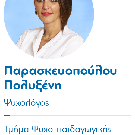
Παρασκευοπούλου
Πολυξένη
Ψυχολόγος
Τμήμα Ψυχο-παιδαγωγικής