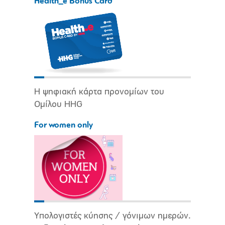
Health_e Bonus Card
Η ψηφιακή κάρτα προνομίων του
Ομίλου HHG
For women only
Υπολογιστές κύησης / γόνιμων ημερών.