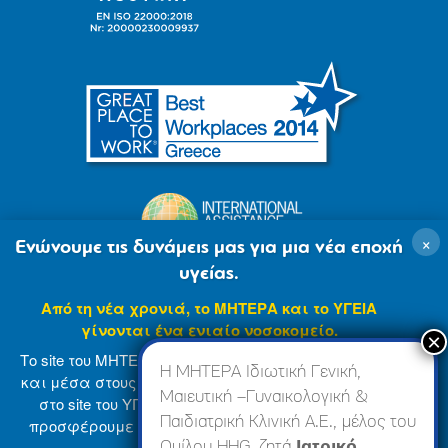
×
Ενώνουμε τις δυνάμεις μας για μια νέα εποχή
υγείας.
Από τη νέα χρονιά, το ΜΗΤΕΡΑ και το ΥΓΕΙΑ
γίνονται ένα ενιαίο νοσοκομείο.
Το site του ΜΗΤΕΡΑ βρίσκεται σε φάση ανανέωσης
Η ΜΗΤΕΡΑ Ιδιωτική Γενική,
και μέσα στους επόμενους μήνες θα ενσωματωθεί
Μαιευτική –Γυναικολογική &
στο site του ΥΓΕΙΑ (
www.hygeia.gr
), ώστε να σας
Παιδιατρική Κλινική Α.Ε., μέλος του
προσφέρουμε μια πιο ολοκληρωμένη και ενιαία
© 2007-2024 ΜΗΤΕΡΑ Α.Ε
Όροι Χρήσης
online εμπειρία.
Ομίλου HHG, ζητά
Ιατρικό,