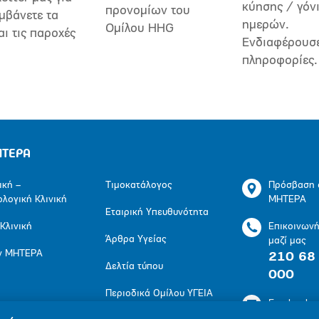
κύησης / γόν
προνομίων του
μβάνετε τα
ημερών.
Ομίλου HHG
αι τις παροχές
Ενδιαφέρουσ
πληροφορίες.
ΗΤΕΡΑ
ική –
Τιμοκατάλογος
Πρόσβαση 
ολογική Κλινική
ΜΗΤΕΡΑ
Εταιρική Υπευθυνότητα
 Κλινική
Επικοινων
Άρθρα Υγείας
μαζί μας
ν ΜΗΤΕΡΑ
210 68
Δελτία τύπου
000
Περιοδικά Ομίλου ΥΓΕΙΑ
Facebook