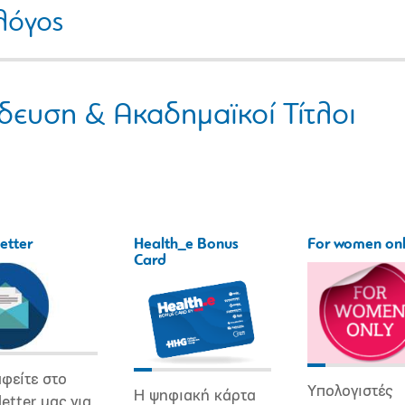
λόγος
δευση & Ακαδημαϊκοί Τίτλοι
etter
Health_e Bonus
For women on
Card
φείτε στο
Υπολογιστές
Η ψηφιακή κάρτα
etter μας για