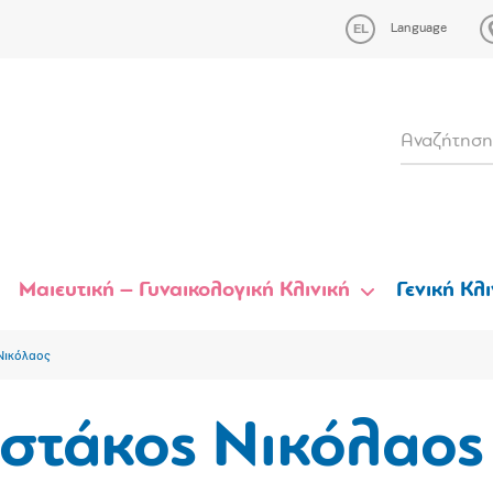
Language
Μαιευτική – Γυναικολογική Κλινική
Γενική Κλι
Νικόλαος
στάκος Νικόλαος