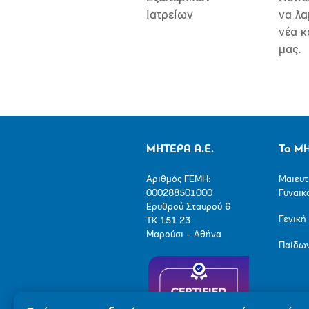
Ιατρείων
να λα
νέα κ
μας.
ΜΗΤΕΡΑ Α.Ε.
Το Μ
Αριθμός ΓΕΜΗ:
Μαιευτ
000288501000
Γυναικ
Ερυθρού Σταυρού 6
Γενική
ΤΚ 151 23
Μαρούσι - Αθήνα
Παίδω