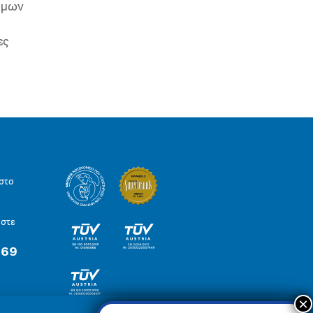
ιμων
ες
στο
ήστε
 69
×