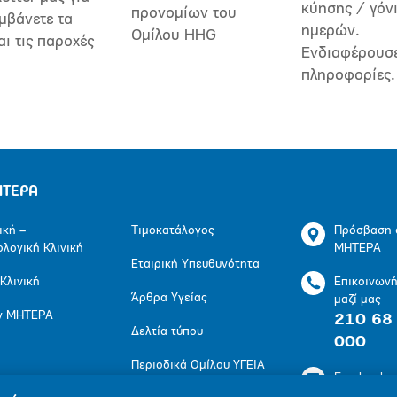
κύησης / γόν
προνομίων του
μβάνετε τα
ημερών.
Ομίλου HHG
αι τις παροχές
Ενδιαφέρουσ
πληροφορίες.
ΗΤΕΡΑ
ική –
Τιμοκατάλογος
Πρόσβαση 
ολογική Κλινική
ΜΗΤΕΡΑ
Εταιρική Υπευθυνότητα
 Κλινική
Επικοινων
Άρθρα Υγείας
μαζί μας
ν ΜΗΤΕΡΑ
210 68
Δελτία τύπου
000
Περιοδικά Ομίλου ΥΓΕΙΑ
Facebook