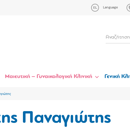
Language
Μαιευτική – Γυναικολογική Κλινική
Γενική Κλι
αγιώτης
κης Παναγιώτης