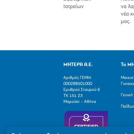
Ιατρείων
να λα
νέα κ
μας.
ΜΗΤΕΡΑ Α.Ε.
Το Μ
Αριθμός ΓΕΜΗ:
Μαιευτ
000288501000
Γυναικ
Ερυθρού Σταυρού 6
Γενική
ΤΚ 151 23
Μαρούσι - Αθήνα
Παίδω