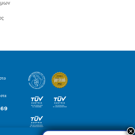
ιμων
ες
στο
ήστε
 69
×