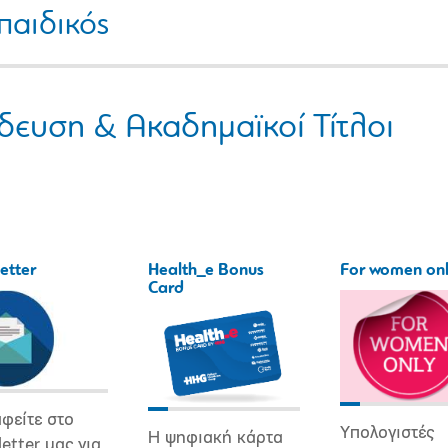
αιδικός
δευση & Ακαδημαϊκοί Τίτλοι
etter
Health_e Bonus
For women on
Card
φείτε στο
Υπολογιστές
Η ψηφιακή κάρτα
etter μας για