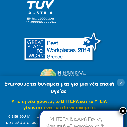
×
Ενώνουμε τις δυνάμεις μας για μια νέα εποχή
υγείας.
Από τη νέα χρονιά, το ΜΗΤΕΡΑ και το ΥΓΕΙΑ
γίνονται ένα ενιαίο νοσοκομείο.
Το site του ΜΗΤΕΡΑ βρίσκεται σε φάση ανανέωσης
Η ΜΗΤΕΡΑ Ιδιωτική Γενική,
και μέσα στους επόμενους μήνες θα ενσωματωθεί
Μαιευτική –Γυναικολογική &