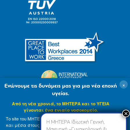
×
Ενώνουμε τις δυνάμεις μας για μια νέα εποχή
υγείας.
Από τη νέα χρονιά, το ΜΗΤΕΡΑ και το ΥΓΕΙΑ
γίνονται ένα ενιαίο νοσοκομείο.
Το site του ΜΗΤΕΡΑ βρίσκεται σε φάση ανανέωσης
Η ΜΗΤΕΡΑ Ιδιωτική Γενική,
και μέσα στους επόμενους μήνες θα ενσωματωθεί
Μαιευτική –Γυναικολογική &