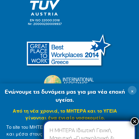
×
Ενώνουμε τις δυνάμεις μας για μια νέα εποχή
υγείας.
Από τη νέα χρονιά, το ΜΗΤΕΡΑ και το ΥΓΕΙΑ
γίνονται ένα ενιαίο νοσοκομείο.
Το site του ΜΗΤΕΡΑ βρίσκεται σε φάση ανανέωσης
Η ΜΗΤΕΡΑ Ιδιωτική Γενική,
και μέσα στους επόμενους μήνες θα ενσωματωθεί
Μαιευτική –Γυναικολογική &