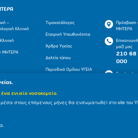
ΗΤΕΡΑ
ική –
Τιμοκατάλογος
Πρόσβαση 
ολογική Κλινική
ΜΗΤΕΡΑ
Εταιρική Υπευθυνότητα
 Κλινική
Επικοινων
Άρθρα Υγείας
μαζί μας
ν ΜΗΤΕΡΑ
210 68
Δελτία τύπου
000
Περιοδικά Ομίλου ΥΓΕΙΑ
Facebook
Πολιτική Προστασίας
είας.
LinkedIn
Προσωπικών
 ένα ενιαίο νοσοκομείο.
Δεδομένων
Youtube
μέσα στους επόμενους μήνες θα ενσωματωθεί στο site του Υ
Πολιτική Cookies
Instagram
α.