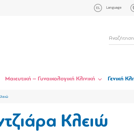
Language
Μαιευτική – Γυναικολογική Κλινική
Γενική Κλι
Κλειώ
ντζιάρα Κλειώ