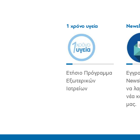
1 χρόνο υγεία
Newsl
Ετήσιο Πρόγραμμα
Εγγρα
Εξωτερικών
Newsl
Ιατρείων
να λα
νέα κ
μας.