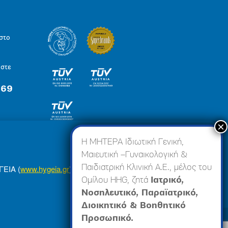
στο
ήστε
 69
×
Η ΜΗΤΕΡΑ Ιδιωτική Γενική,
Μαιευτική –Γυναικολογική &
Παιδιατρική Κλινική Α.Ε., μέλος του
ΓΕΙΑ (
www.hygeia.gr
), ώστε να σας προσφέρουμε
Ομίλου HHG, ζητά
Ιατρικό,
Νοσηλευτικό, Παραϊατρικό,
Διοικητικό & Βοηθητικό
Προσωπικό.