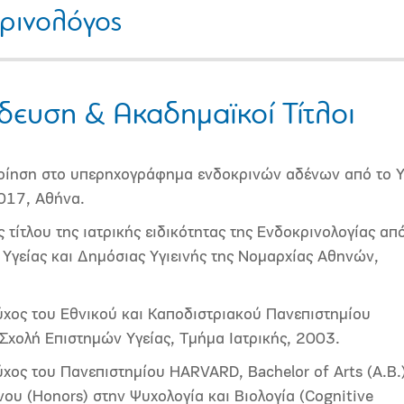
ρινολόγος
δευση & Ακαδημαϊκοί Τίτλοι
οίηση στο υπερηχογράφημα ενδοκρινών αδένων από το Υ
2017, Αθήνα.
 τίτλου της ιατρικής ειδικότητας της Ενδοκρινολογίας απ
. Υγείας και Δημόσιας Υγιεινής της Νομαρχίας Αθηνών,
ύχος του
Εθνικού και Καποδιστριακού Πανεπιστημίου
Σχολή Επιστημών Υγείας, Τμήμα Ιατρικής, 2003.
ύχος
του
Πανεπιστημίου HARVARD, Bachelor of Arts (Α.Β.
νου (Honors) στην Ψυχολογία και Βιολογία (Cognitive