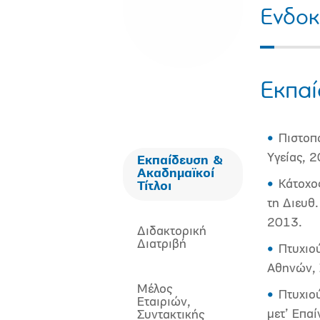
Ενδοκ
Εκπαί
Πιστοπ
Υγείας, 
Εκπαίδευση &
Ακαδημαϊκοί
Κάτοχος
Τίτλοι
τη Διευθ
2013.
Διδακτορική
Διατριβή
Πτυχιο
Αθηνών, 
Μέλος
Πτυχιο
Εταιριών,
μετ’ Επαί
Συντακτικής