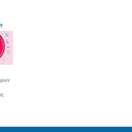
ly
ιμων
ες