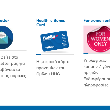
etter
Health_e Bonus
For women on
Card
φείτε στο
Υπολογιστές
Η ψηφιακή κάρτα
etter μας για
κύησης / γόν
προνομίων του
μβάνετε τα
ημερών.
Ομίλου HHG
αι τις παροχές
Ενδιαφέρουσ
πληροφορίες.