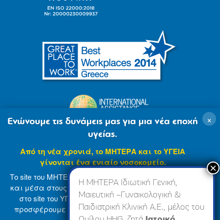
×
Ενώνουμε τις δυνάμεις μας για μια νέα εποχή
υγείας.
Από τη νέα χρονιά, το ΜΗΤΕΡΑ και το ΥΓΕΙΑ
γίνονται ένα ενιαίο νοσοκομείο.
Το site του ΜΗΤΕΡΑ βρίσκεται σε φάση ανανέωσης
Η ΜΗΤΕΡΑ Ιδιωτική Γενική,
και μέσα στους επόμενους μήνες θα ενσωματωθεί
Μαιευτική –Γυναικολογική &
στο site του ΥΓΕΙΑ (
www.hygeia.gr
), ώστε να σας
Παιδιατρική Κλινική Α.Ε., μέλος του
προσφέρουμε μια πιο ολοκληρωμένη και ενιαία
© 2007-2024 ΜΗΤΕΡΑ Α.Ε
Όροι Χρήσης
online εμπειρία.
Ομίλου HHG, ζητά
Ιατρικό,