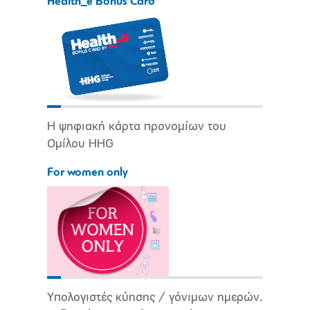
Health_e Bonus Card
Η ψηφιακή κάρτα προνομίων του
Ομίλου HHG
For women only
Υπολογιστές κύησης / γόνιμων ημερών.