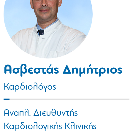
Ασβεστάς Δημήτριος
Καρδιολόγος
Αναπλ. Διευθυντής
Καρδιολογικής Κλινικής