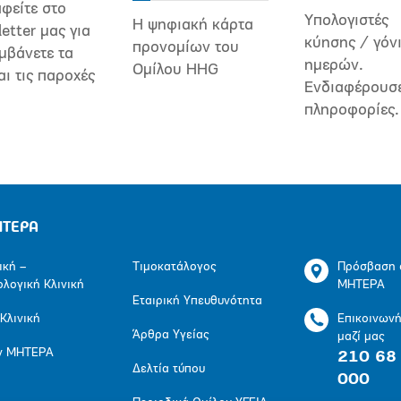
φείτε στο
Υπολογιστές
Η ψηφιακή κάρτα
etter μας για
κύησης / γόν
προνομίων του
μβάνετε τα
ημερών.
Ομίλου HHG
αι τις παροχές
Ενδιαφέρουσ
πληροφορίες.
ΗΤΕΡΑ
ική –
Τιμοκατάλογος
Πρόσβαση 
ολογική Κλινική
ΜΗΤΕΡΑ
Εταιρική Υπευθυνότητα
 Κλινική
Επικοινων
Άρθρα Υγείας
μαζί μας
ν ΜΗΤΕΡΑ
210 68
Δελτία τύπου
000