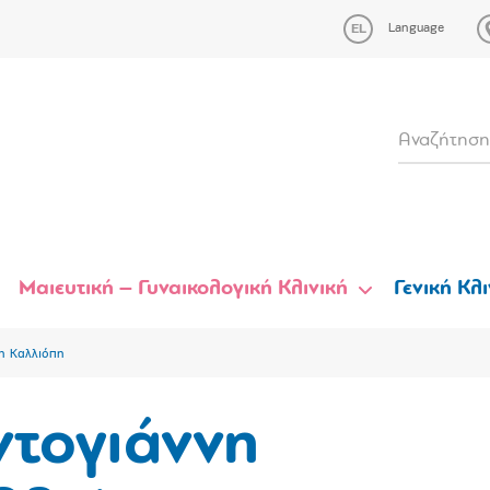
Language
Μαιευτική – Γυναικολογική Κλινική
Γενική Κλι
η Καλλιόπη
ντογιάννη