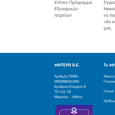
Ετήσιο Πρόγραμμα
Εγγρα
Εξωτερικών
Newsl
Ιατρείων
να λα
νέα κ
μας.
ΜΗΤΕΡΑ Α.Ε.
Το Μ
Αριθμός ΓΕΜΗ:
Μαιευτ
000288501000
Γυναικ
Ερυθρού Σταυρού 6
Γενική
ΤΚ 151 23
Μαρούσι - Αθήνα
Παίδω