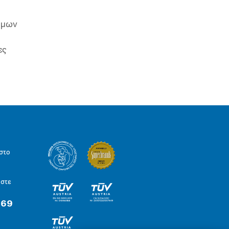
ιμων
ες
στο
ήστε
 69