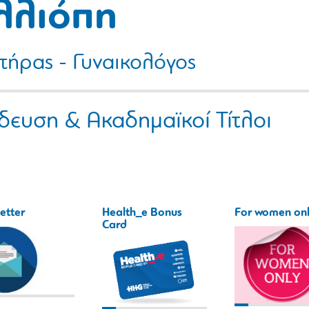
λλιόπη
τήρας - Γυναικολόγος
δευση & Ακαδημαϊκοί Τίτλοι
etter
Health_e Bonus
For women on
Card