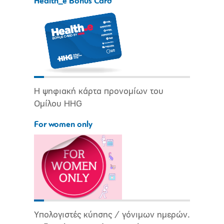
Health_e Bonus Card
Η ψηφιακή κάρτα προνομίων του
Ομίλου HHG
For women only
Υπολογιστές κύησης / γόνιμων ημερών.