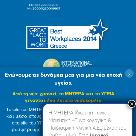
×
Ενώνουμε τις δυνάμεις μας για μια νέα εποχή
υγείας.
Από τη νέα χρονιά, το ΜΗΤΕΡΑ και το ΥΓΕΙΑ
γίνονται ένα ενιαίο νοσοκομείο.
Το site του ΜΗΤΕΡΑ βρίσκεται σε φάση ανανέωσης
Η ΜΗΤΕΡΑ Ιδιωτική Γενική,
και μέσα στους επόμενους μήνες θα ενσωματωθεί
Μαιευτική –Γυναικολογική &
στο site του ΥΓΕΙΑ (
www.hygeia.gr
), ώστε να σας
Παιδιατρική Κλινική Α.Ε., μέλος του
προσφέρουμε μια πιο ολοκληρωμένη και ενιαία
© 2007-2024 ΜΗΤΕΡΑ Α.Ε
Όροι Χρήσης
online εμπειρία.
Ομίλου HHG, ζητά
Ιατρικό,