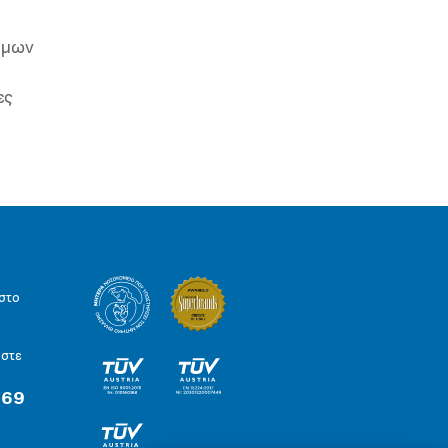
ιμων
ες
στο
ήστε
 69