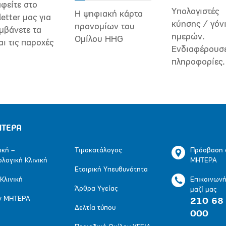
φείτε στο
Υπολογιστές
Η ψηφιακή κάρτα
etter μας για
κύησης / γόν
προνομίων του
μβάνετε τα
ημερών.
Ομίλου HHG
αι τις παροχές
Ενδιαφέρουσ
πληροφορίες.
ΗΤΕΡΑ
ική –
Τιμοκατάλογος
Πρόσβαση 
ολογική Κλινική
ΜΗΤΕΡΑ
Εταιρική Υπευθυνότητα
 Κλινική
Επικοινων
Άρθρα Υγείας
μαζί μας
ν ΜΗΤΕΡΑ
210 68
Δελτία τύπου
000