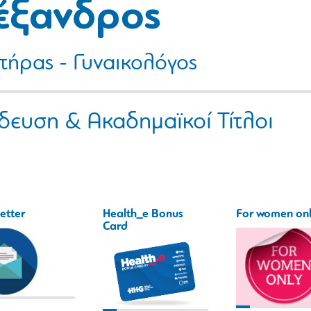
έξανδρος
τήρας - Γυναικολόγος
δευση & Ακαδημαϊκοί Τίτλοι
etter
Health_e Bonus
For women on
Card