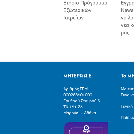
Ετήσιο Πρόγραμμα
Εγγρα
Εξωτερικών
Newsl
Ιατρείων
να λα
νέα κ
μας.
ΜΗΤΕΡΑ Α.Ε.
Το Μ
Αριθμός ΓΕΜΗ:
Μαιευτ
000288501000
Γυναικ
Ερυθρού Σταυρού 6
Γενική
ΤΚ 151 23
Μαρούσι - Αθήνα
Παίδω