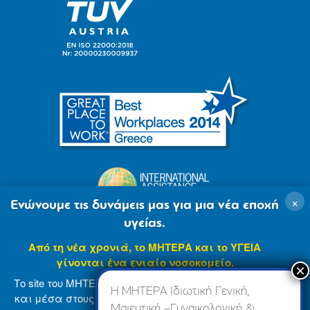
×
Ενώνουμε τις δυνάμεις μας για μια νέα εποχή
υγείας.
Από τη νέα χρονιά, το ΜΗΤΕΡΑ και το ΥΓΕΙΑ
γίνονται ένα ενιαίο νοσοκομείο.
Το site του ΜΗΤΕΡΑ βρίσκεται σε φάση ανανέωσης
Η ΜΗΤΕΡΑ Ιδιωτική Γενική,
και μέσα στους επόμενους μήνες θα ενσωματωθεί
Μαιευτική –Γυναικολογική &