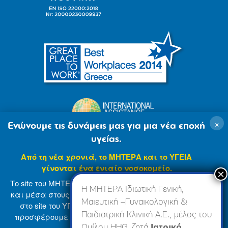
×
Ενώνουμε τις δυνάμεις μας για μια νέα εποχή
υγείας.
Από τη νέα χρονιά, το ΜΗΤΕΡΑ και το ΥΓΕΙΑ
γίνονται ένα ενιαίο νοσοκομείο.
Το site του ΜΗΤΕΡΑ βρίσκεται σε φάση ανανέωσης
Η ΜΗΤΕΡΑ Ιδιωτική Γενική,
και μέσα στους επόμενους μήνες θα ενσωματωθεί
Μαιευτική –Γυναικολογική &
στο site του ΥΓΕΙΑ (
www.hygeia.gr
), ώστε να σας
Παιδιατρική Κλινική Α.Ε., μέλος του
προσφέρουμε μια πιο ολοκληρωμένη και ενιαία
© 2007-2024 ΜΗΤΕΡΑ Α.Ε
Όροι Χρήσης
online εμπειρία.
Ομίλου HHG, ζητά
Ιατρικό,