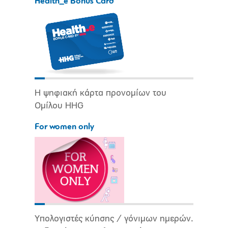
Health_e Bonus Card
Η ψηφιακή κάρτα προνομίων του
Ομίλου HHG
For women only
Υπολογιστές κύησης / γόνιμων ημερών.