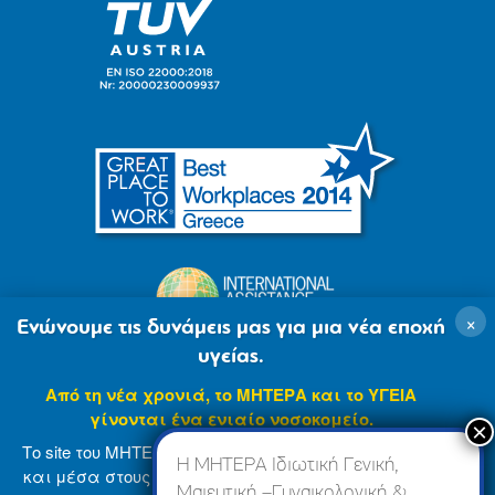
×
Ενώνουμε τις δυνάμεις μας για μια νέα εποχή
υγείας.
Από τη νέα χρονιά, το ΜΗΤΕΡΑ και το ΥΓΕΙΑ
γίνονται ένα ενιαίο νοσοκομείο.
Το site του ΜΗΤΕΡΑ βρίσκεται σε φάση ανανέωσης
Η ΜΗΤΕΡΑ Ιδιωτική Γενική,
και μέσα στους επόμενους μήνες θα ενσωματωθεί
Μαιευτική –Γυναικολογική &