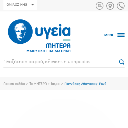
ΟΜΙΛΟΣ HHG
MENU
Αρχική σελίδα
Το ΜΗΤΕΡΑ
Ιατροί
Γιαννάκος Αθανάσιος-Ρενέ