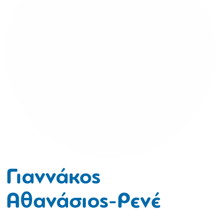
Γιαννάκος
Αθανάσιος-Ρενέ