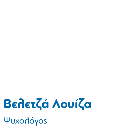
Βελετζά Λουίζα
Ψυχολόγος