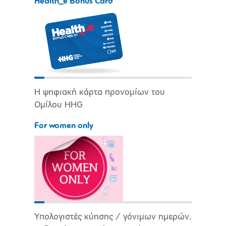
Health_e Bonus Card
Η ψηφιακή κάρτα προνομίων του
Ομίλου HHG
For women only
Υπολογιστές κύησης / γόνιμων ημερών.