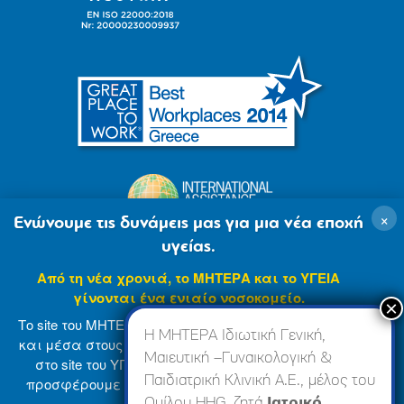
×
Ενώνουμε τις δυνάμεις μας για μια νέα εποχή
υγείας.
Από τη νέα χρονιά, το ΜΗΤΕΡΑ και το ΥΓΕΙΑ
γίνονται ένα ενιαίο νοσοκομείο.
Το site του ΜΗΤΕΡΑ βρίσκεται σε φάση ανανέωσης
Η ΜΗΤΕΡΑ Ιδιωτική Γενική,
και μέσα στους επόμενους μήνες θα ενσωματωθεί
Μαιευτική –Γυναικολογική &
στο site του ΥΓΕΙΑ (
www.hygeia.gr
), ώστε να σας
Παιδιατρική Κλινική Α.Ε., μέλος του
προσφέρουμε μια πιο ολοκληρωμένη και ενιαία
© 2007-2024 ΜΗΤΕΡΑ Α.Ε
Όροι Χρήσης
online εμπειρία.
Ομίλου HHG, ζητά
Ιατρικό,