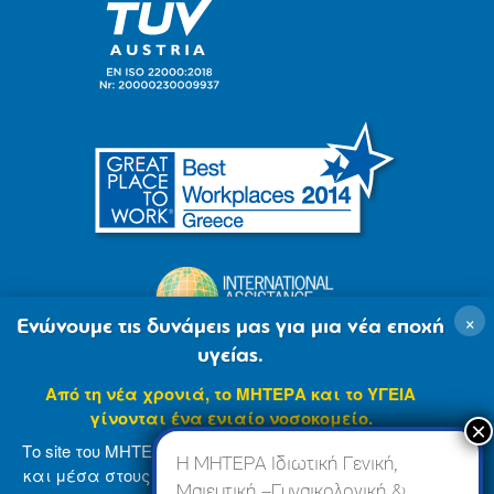
×
Ενώνουμε τις δυνάμεις μας για μια νέα εποχή
υγείας.
Από τη νέα χρονιά, το ΜΗΤΕΡΑ και το ΥΓΕΙΑ
γίνονται ένα ενιαίο νοσοκομείο.
Το site του ΜΗΤΕΡΑ βρίσκεται σε φάση ανανέωσης
Η ΜΗΤΕΡΑ Ιδιωτική Γενική,
και μέσα στους επόμενους μήνες θα ενσωματωθεί
Μαιευτική –Γυναικολογική &