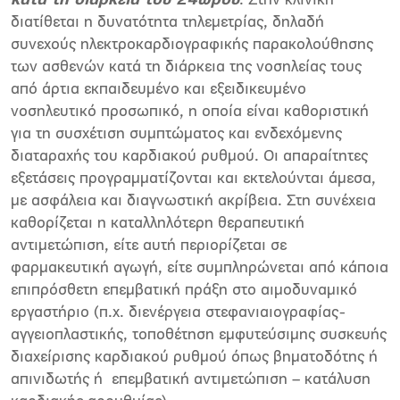
κατά τη διάρκεια του 24ώρου
. Στην κλινική
διατίθεται η δυνατότητα τηλεμετρίας, δηλαδή
συνεχούς ηλεκτροκαρδιογραφικής παρακολούθησης
των ασθενών κατά τη διάρκεια της νοσηλείας τους
από άρτια εκπαιδευμένο και εξειδικευμένο
νοσηλευτικό προσωπικό, η οποία είναι καθοριστική
για τη συσχέτιση συμπτώματος και ενδεχόμενης
διαταραχής του καρδιακού ρυθμού. Οι απαραίτητες
εξετάσεις προγραμματίζονται και εκτελούνται άμεσα,
με ασφάλεια και διαγνωστική ακρίβεια. Στη συνέχεια
καθορίζεται η καταλληλότερη θεραπευτική
αντιμετώπιση, είτε αυτή περιορίζεται σε
φαρμακευτική αγωγή, είτε συμπληρώνεται από κάποια
επιπρόσθετη επεμβατική πράξη στο αιμοδυναμικό
εργαστήριο (π.χ. διενέργεια στεφανιαιογραφίας-
αγγειοπλαστικής, τοποθέτηση εμφυτεύσιμης συσκευής
διαχείρισης καρδιακού ρυθμού όπως βηματοδότης ή
απινιδωτής ή επεμβατική αντιμετώπιση – κατάλυση