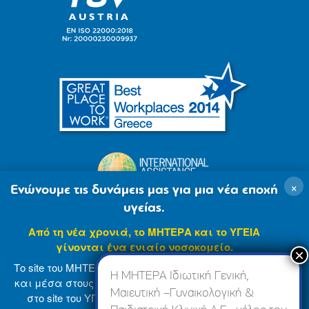
×
Ενώνουμε τις δυνάμεις μας για μια νέα εποχή
υγείας.
Από τη νέα χρονιά, το ΜΗΤΕΡΑ και το ΥΓΕΙΑ
γίνονται ένα ενιαίο νοσοκομείο.
Το site του ΜΗΤΕΡΑ βρίσκεται σε φάση ανανέωσης
Η ΜΗΤΕΡΑ Ιδιωτική Γενική,
και μέσα στους επόμενους μήνες θα ενσωματωθεί
Μαιευτική –Γυναικολογική &
στο site του ΥΓΕΙΑ (
www.hygeia.gr
), ώστε να σας