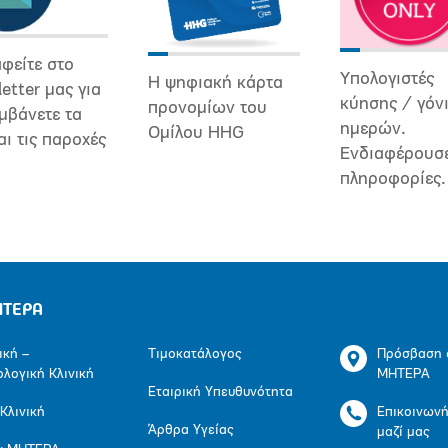
φείτε στο
Υπολογιστές
Η ψηφιακή κάρτα
etter μας για
κύησης / γόν
προνομίων του
μβάνετε τα
ημερών.
Ομίλου HHG
αι τις παροχές
Ενδιαφέρουσ
πληροφορίες.
ΗΤΕΡΑ
ική –
Τιμοκατάλογος
Πρόσβαση 
ολογική Κλινική
ΜΗΤΕΡΑ
Εταιρική Υπευθυνότητα
 Κλινική
Επικοινων
Άρθρα Υγείας
μαζί μας