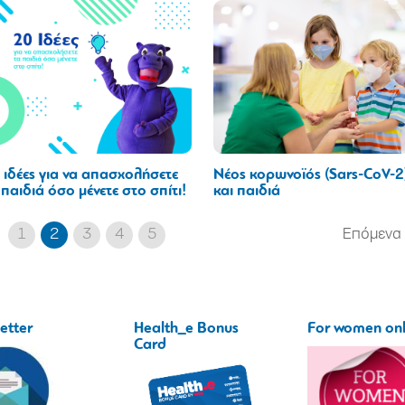
 ιδέες για να απασχολήσετε
Νέος κορωνοϊός (Sars-CoV-2
 παιδιά όσο μένετε στο σπίτι!
και παιδιά
1
2
3
4
5
Επόμενα
etter
Health_e Bonus
For women on
Card