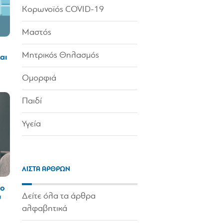
Κορωνοϊός COVID-19
Μαστός
Μητρικός Θηλασμός
αι
Ομορφιά
Παιδί
Υγεία
ΛΙΣΤΑ ΑΡΘΡΩΝ
το
Δείτε όλα τα άρθρα
υ
αλφαβητικά