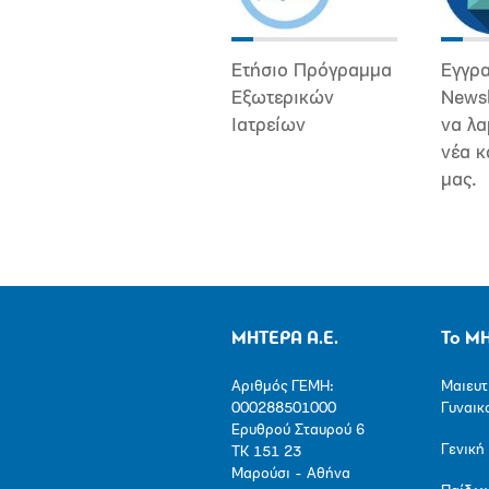
Ετήσιο Πρόγραμμα
Εγγρα
Εξωτερικών
Newsl
Ιατρείων
να λα
νέα κ
μας.
ΜΗΤΕΡΑ Α.Ε.
Το Μ
Αριθμός ΓΕΜΗ:
Μαιευτ
000288501000
Γυναικ
Ερυθρού Σταυρού 6
Γενική
ΤΚ 151 23
Μαρούσι - Αθήνα