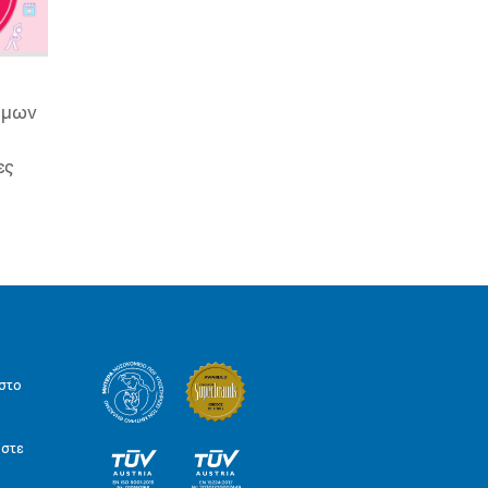
ιμων
ες
στο
ήστε