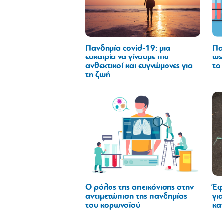
Πανδημία covid-19: μια
Πα
ευκαιρία να γίνουμε πιo
ως
ανθεκτικοί και ευγνώμονες για
το
τη ζωή
Ο ρόλος της απεικόνισης στην
Έφ
αντιμετώπιση της πανδημίας
γι
του κορωνοϊού
κα