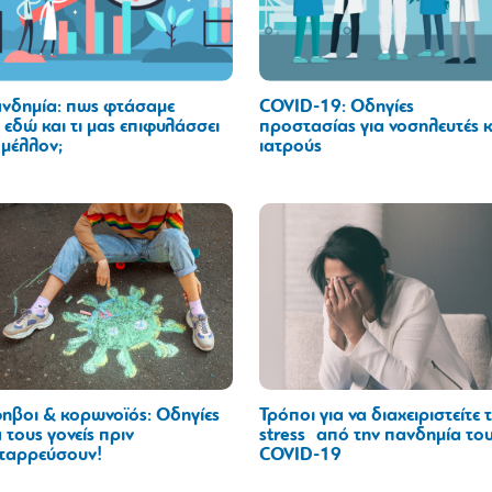
νδημία: πως φτάσαμε
COVID-19: Οδηγίες
 εδώ και τι μας επιφυλάσσει
προστασίας για νοσηλευτές κ
 μέλλον;
ιατρούς
ηβοι & κορωνοϊός: Οδηγίες
Τρόποι για να διαχειριστείτε 
α τους γονείς πριν
stress από την πανδημία το
ταρρεύσουν!
COVID-19