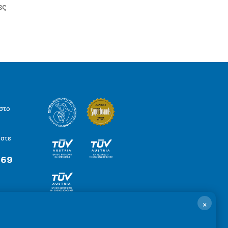
ες
στο
ήστε
 69
×