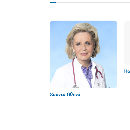
Κο
Χούντα Αθηνά