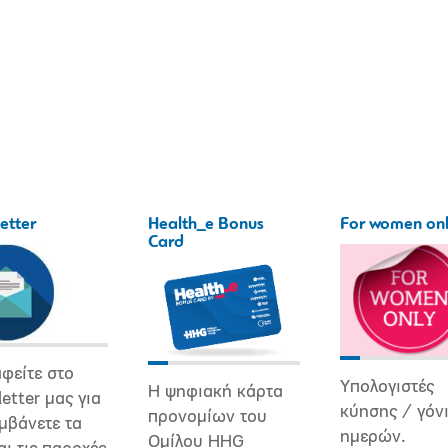
etter
Health_e Bonus
For women on
Card
φείτε στο
Υπολογιστές
Η ψηφιακή κάρτα
etter μας για
κύησης / γόν
προνομίων του
μβάνετε τα
ημερών.
Ομίλου HHG