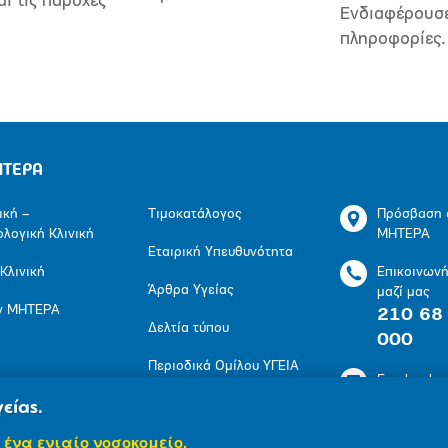
αι τις παροχές
Ενδιαφέρουσ
πληροφορίες.
ΗΤΕΡΑ
ική –
Τιμοκατάλογος
Πρόσβαση 
ολογική Κλινική
ΜΗΤΕΡΑ
Εταιρική Υπευθυνότητα
 Κλινική
Επικοινων
Άρθρα Υγείας
μαζί μας
ν ΜΗΤΕΡΑ
210 68
Δελτία τύπου
000
Περιοδικά Ομίλου ΥΓΕΙΑ
Facebook
Πολιτική Προστασίας
είας.
LinkedIn
Προσωπικών
 ένα ενιαίο νοσοκομείο.
Δεδομένων