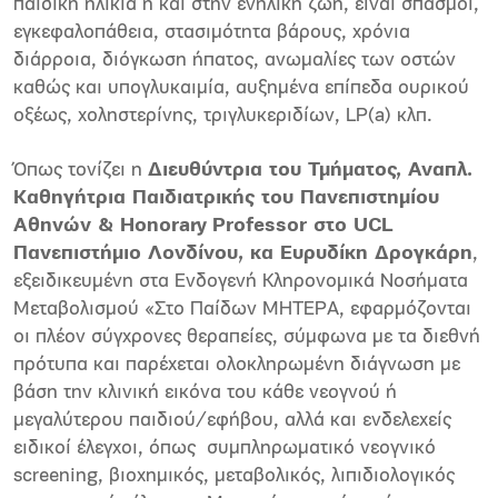
παιδική ηλικία ή και στην ενήλικη ζωή, είναι σπασμοί,
εγκεφαλοπάθεια, στασιμότητα βάρους, χρόνια
διάρροια, διόγκωση ήπατος, ανωμαλίες των οστών
καθώς και υπογλυκαιμία, αυξημένα επίπεδα ουρικού
οξέως, χοληστερίνης, τριγλυκεριδίων, LP(a) κλπ.
Όπως τονίζει η
Διευθύντρια του Τμήματος, Αναπλ.
Καθηγήτρια Παιδιατρικής του Πανεπιστημίου
Αθηνών &
Honorary
Professor
στο
UCL
Πανεπιστήμιο Λονδίνου, κα Ευρυδίκη Δρογκάρη
,
εξειδικευμένη στα Ενδογενή Κληρονομικά Νοσήματα
Μεταβολισμού «Στο Παίδων ΜΗΤΕΡΑ, εφαρμόζονται
οι πλέον σύγχρονες θεραπείες, σύμφωνα με τα διεθνή
πρότυπα και παρέχεται ολοκληρωμένη διάγνωση με
βάση την κλινική εικόνα του κάθε νεογνού ή
μεγαλύτερου παιδιού/εφήβου, αλλά και ενδελεχείς
ειδικοί έλεγχοι, όπως συμπληρωματικό νεογνικό
screening, βιοχημικός, μεταβολικός, λιπιδιολογικός