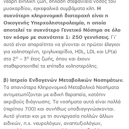
νεαρή ενήλικη ζωή, δηλαδή στεφανιαία νόσος του
μυοκαρδίου, εγκεφαλικά συμβάματα κλπ.
Η
συχνότερη κληρονομική διαταραχή είναι η
Οικογενής Υπερχοληστερολαιμία, η οποία
αποτελεί το συχνότερο Γενετικό Νόσημα σε όλο
τον κόσμο με συχνότητα 1: 250 γεννήσεις.
Γι’
αυτό είναι απαραίτητο να γίνονται οι πρώτοι έλεγχοι
για χοληστερίνη, τριγλυκερίδια, HDL, LDL και LP(a)
ο
ο
στο 2
– 3
έτος ζωής, όπου και έχουν
σταθεροποιηθεί τα επίπεδα χοληστερόλης.
β) Ιατρείο Ενδογενών Μεταβολικών Νοσημάτων.
Τα σπανιότερα Κληρονομικά Μεταβολικά Νοσήματα
αντιμετωπίζονται με ειδική θεραπεία, κατόπιν
ακριβούς διάγνωσης. Τα νοσήματα αυτά είναι πολλά
(περίπου 700) και συνήθως υποδιαγιγνώσκονται.
Αυτό γίνεται και με τη συνεργασία πολλών άλλων
ειδικών, π.χ. νευρολόγων, αναπτυ­ξιολόγων,