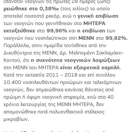
(θάνατοι νεογνών τις πρώτες 28 ημέρες ζωής)
μειώθηκε στο 0,38‰
(τοις χιλίοις) το οποίο
αποτελεί ποσοστό ρεκόρ, ενώ η
γενική επιβίωση
των νεογνών που γεννήθηκαν στο
ΜΗΤΕΡΑ
εκτοξεύθηκε
στο
99,96%
και
η επιβίωση
των
νεογνών που νοσηλεύτηκαν στη
ΜΕΝΝ
στο
99,82%.
Παράλληλα, στην ημερίδα τονίσθηκε από την
Διευθύντρια της ΜΕΝΝ, Δρ. Μελπομένη Σακλαμάκη-
Κοντού, ότι
η συχνότητα νεογνικών λοιμώξεων
στη ΜΕΝΝ του ΜΗΤΕΡΑ
είναι εξαιρετικά χαμηλή
.
Κατά την οκταετία 2011 – 2018 και επί συνόλου
10.400 νοσηλευθέντων προώρων και τελειόμηνων
νεογνών, δεν σημειώθηκε κανένας θάνατος από
πρώιμη ή όψιμη νεογνική σηψαιμία, ενώ στα 40
χρόνια λειτουργίας της ΜΕΝΝ ΜΗΤΕΡΑ, δεν
απομονώθηκε ποτέ πολυανθεκτικό στέλεχος
μικροβίων.