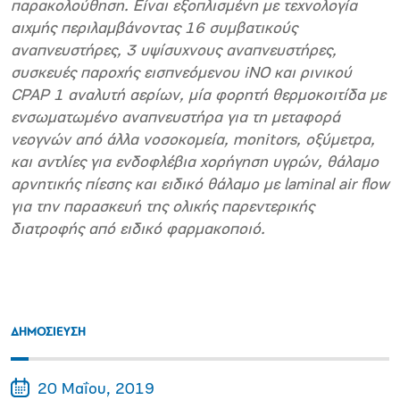
παρακολούθηση. Είναι εξοπλισμένη με τεχνολογία
αιχμής περιλαμβάνοντας 16 συμβατικούς
αναπνευστήρες, 3 υψίσυχνους αναπνευστήρες,
συσκευές παροχής εισπνεόμενου
iNO
και ρινικού
CPAP
1 αναλυτή αερίων, μία φορητή θερμοκοιτίδα με
ενσωματωμένο αναπνευστήρα για τη μεταφορά
νεογνών από άλλα νοσοκομεία,
monitors
, οξύμετρα,
και αντλίες για ενδοφλέβια χορήγηση υγρών, θάλαμο
αρνητικής πίεσης και ειδικό θάλαμο με
laminal
air
flow
για την παρασκευή της ολικής παρεντερικής
διατροφής από ειδικό φαρμακοποιό.
ΔΗΜΟΣΙΕΥΣΗ
20 Μαΐου, 2019