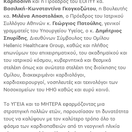
Καρποδίνη
και η Πρόεδρος του ΕΟΠΥΥ κα.
Βασιλική-Κωνσταντίνα Γκογκοζώτου
, η Βουλευτής
κα.
Μιλένα Αποστολάκη
, ο Πρόεδρος του Ιατρικού
Συλλόγου Αθηνών κ.
Γεώργιος Πατούλης
, γενικοί
γραμματείς του Υπουργείου Υγείας, ο κ.
Δημήτριος
Σπυρίδης
, Διευθύνων Σύμβουλος του Ομίλου
Hellenic Healthcare Group, καθώς και πλήθος
επωνύμων του επιχειρηματικού, του ακαδημαϊκού και
του ιατρικού κόσμου, κυβερνητικά και θεσμικά
στελέχη όπως και ανώτατα στελέχη της διοίκησης του
Ομίλου, διακεκριμένοι καρδιολόγοι,
καρδιοχειρουργοί, νοσηλευτές και τεχνολόγοι των
Νοσοκομείων του HHG καθώς και ευρύ κοινό.
Το ΥΓΕΙΑ και το ΜΗΤΕΡΑ εφαρμόζοντας μια
στρατηγική πολλών ετών, παρουσίασαν τη δυνατότητα
τους να καλύψουν με τον καλύτερο τρόπο όλο το
φάσμα των καρδιοπαθειών από τη νεογνική ηλικία