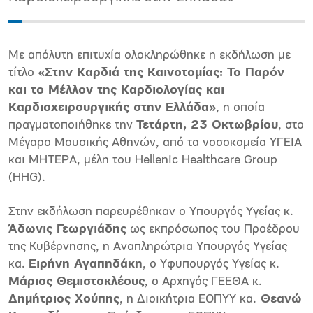
Με απόλυτη επιτυχία ολοκληρώθηκε η εκδήλωση με
τίτλο
«Στην Καρδιά της Καινοτομίας: Το Παρόν
και το Μέλλον της Καρδιολογίας και
Καρδιοχειρουργικής στην Ελλάδα»
, η οποία
πραγματοποιήθηκε την
Τετάρτη, 23 Οκτωβρίου
, στο
Μέγαρο Μουσικής Αθηνών, από τα νοσοκομεία ΥΓΕΙΑ
και ΜΗΤΕΡΑ, μέλη του Hellenic Healthcare Group
(HHG).
Στην εκδήλωση παρευρέθηκαν ο Υπουργός Υγείας κ.
Άδωνις Γεωργιάδης
ως εκπρόσωπος του Προέδρου
της Κυβέρνησης, η Αναπληρώτρια Υπουργός Υγείας
κα.
Ειρήνη Αγαπηδάκη
, ο Υφυπουργός Υγείας κ.
Μάριος Θεμιστοκλέους
, ο Αρχηγός ΓΕΕΘΑ κ.
Δημήτριος Χούπης
, η Διοικήτρια ΕΟΠΥΥ κα.
Θεανώ