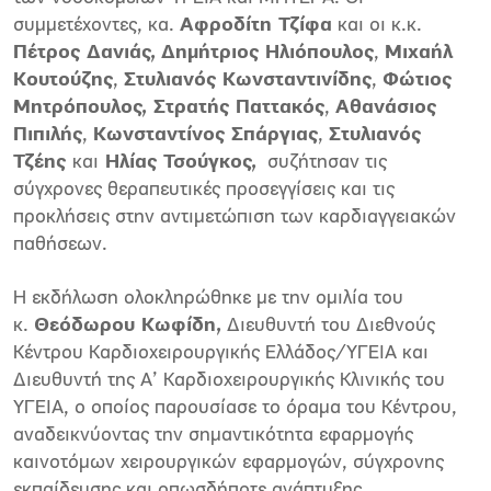
συμμετέχοντες, κα.
Αφροδίτη Τζίφα
και οι κ.κ.
Πέτρος Δανιάς,
Δημήτριος Ηλιόπουλος
,
Μιχαήλ
Κουτούζης
,
Στυλιανός Κωνσταντινίδης
,
Φώτιος
Μητρόπουλος, Στρατής Παττακός
,
Αθανάσιος
Πιπιλής
,
Κωνσταντίνος Σπάργιας
,
Στυλιανός
Τζέης
και
Ηλίας Τσούγκος,
συζήτησαν τις
σύγχρονες θεραπευτικές προσεγγίσεις και τις
προκλήσεις στην αντιμετώπιση των καρδιαγγειακών
παθήσεων.
Η εκδήλωση ολοκληρώθηκε με την ομιλία του
κ.
Θεόδωρου Κωφίδη,
Διευθυντή του Διεθνούς
Κέντρου Καρδιοχειρουργικής Ελλάδος/ΥΓΕΙΑ και
Διευθυντή της Α’ Καρδιοχειρουργικής Κλινικής του
ΥΓΕΙΑ, ο οποίος παρουσίασε το όραμα του Κέντρου,
αναδεικνύοντας την σημαντικότητα εφαρμογής
καινοτόμων χειρουργικών εφαρμογών, σύγχρονης
εκπαίδευσης και οπωσδήποτε ανάπτυξης