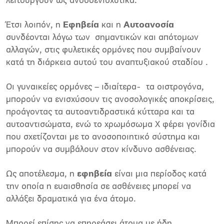
λειτουργούν ως ανοσοενισχυτικά.
Έτσι λοιπόν, η
Eφηβεία
και η
Aυτοανοσία
συνδέονται λόγω των σημαντικών και απότομων
αλλαγών, στις φυλετικές ορμόνες που συμβαίνουν
κατά τη διάρκεια αυτού του αναπτυξιακού σταδίου .
Οι γυναικείες ορμόνες – ιδιαίτερα- τα οιστρογόνα,
μπορούν να ενισχύσουν τις ανοσολογικές αποκρίσεις,
προάγοντας τα αυτοαντιδραστικά κύτταρα και τα
αυτοαντισώματα, ενώ το χρωμόσωμα Χ φέρει γονίδια
που σχετίζονται με το ανοσοποιητικό σύστημα και
μπορούν να συμβάλουν στον κίνδυνο ασθένειας.
Ως αποτέλεσμα, η
εφηβεία
είναι μια περίοδος κατά
την οποία η ευαισθησία σε ασθένειες μπορεί να
αλλάξει δραματικά για ένα άτομο.
Μπορεί επίσης να επηρεάσει άτομα με ήδη