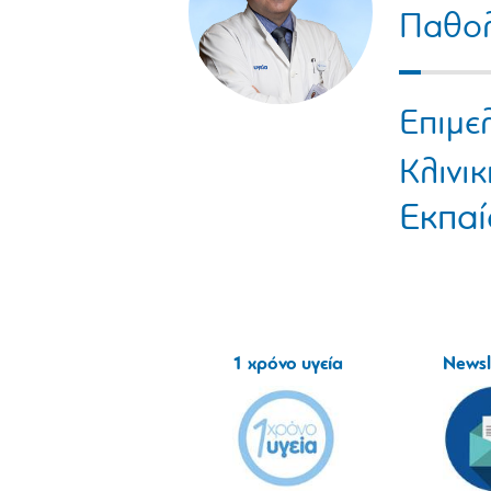
Παθολ
Επιμε
Κλινικ
Εκπαί
1 χρόνο υγεία
Newsl