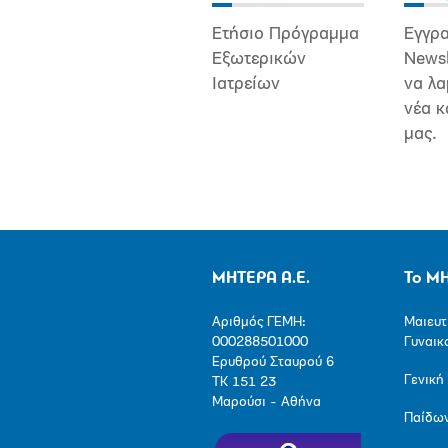
Ετήσιο Πρόγραμμα
Εγγρα
Εξωτερικών
Newsl
Ιατρείων
να λα
νέα κ
μας.
ΜΗΤΕΡΑ Α.Ε.
Το Μ
Αριθμός ΓΕΜΗ:
Μαιευτ
000288501000
Γυναικ
Ερυθρού Σταυρού 6
Γενική
ΤΚ 151 23
Μαρούσι - Αθήνα
Παίδω