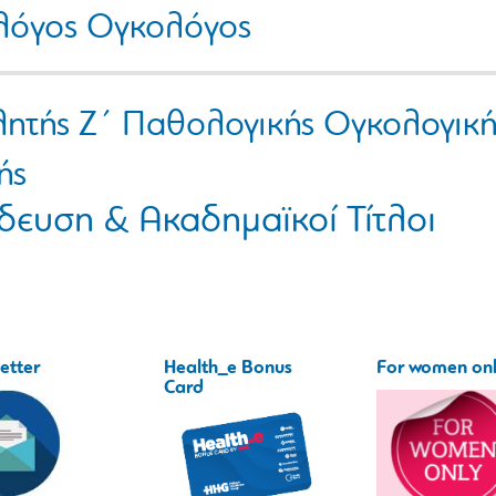
όγος Ογκολόγος
λητής Ζ΄ Παθολογικής Ογκολογική
ής
δευση & Ακαδημαϊκοί Τίτλοι
etter
Health_e Bonus
For women on
Card