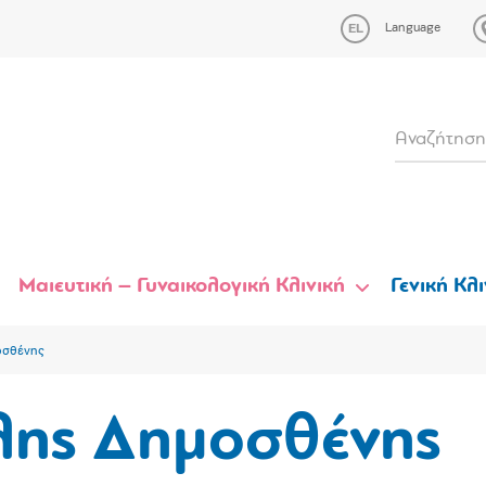
Language
Μαιευτική – Γυναικολογική Κλινική
Γενική Κλι
οσθένης
λης Δημοσθένης