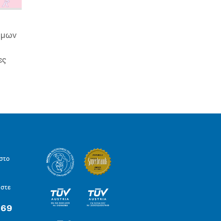
ιμων
ες
στο
ήστε
 69