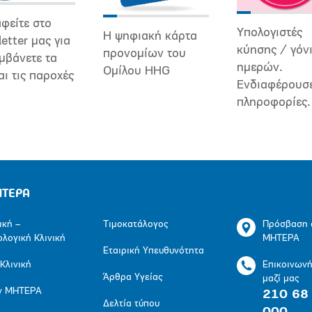
φείτε στο
Υπολογιστές
Η ψηφιακή κάρτα
etter μας για
κύησης / γόν
προνομίων του
μβάνετε τα
ημερών.
Ομίλου HHG
αι τις παροχές
Ενδιαφέρουσ
πληροφορίες.
ΗΤΕΡΑ
ική –
Τιμοκατάλογος
Πρόσβαση 
ολογική Κλινική
ΜΗΤΕΡΑ
Εταιρική Υπευθυνότητα
 Κλινική
Επικοινων
Άρθρα Υγείας
μαζί μας
ν ΜΗΤΕΡΑ
210 68
Δελτία τύπου