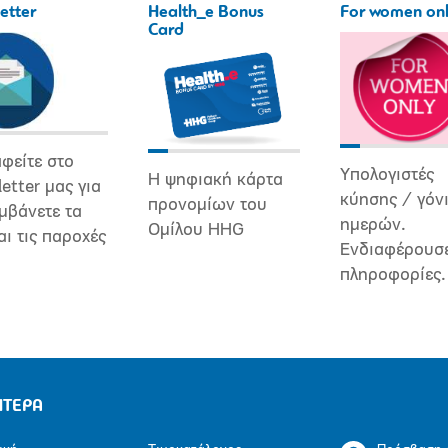
etter
Health_e Bonus
For women on
Card
φείτε στο
Υπολογιστές
Η ψηφιακή κάρτα
etter μας για
κύησης / γόν
προνομίων του
μβάνετε τα
ημερών.
Ομίλου HHG
αι τις παροχές
Ενδιαφέρουσ
πληροφορίες.
ΗΤΕΡΑ