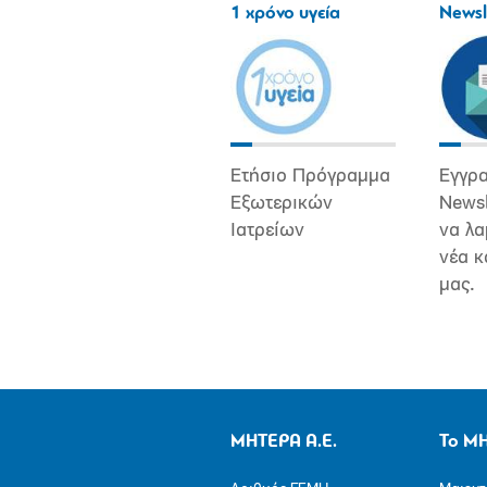
1 χρόνο υγεία
Newsl
Ετήσιο Πρόγραμμα
Εγγρα
Εξωτερικών
Newsl
Ιατρείων
να λα
νέα κ
μας.
ΜΗΤΕΡΑ Α.Ε.
Το Μ