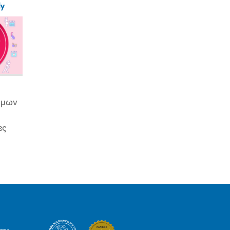
ly
ιμων
ες