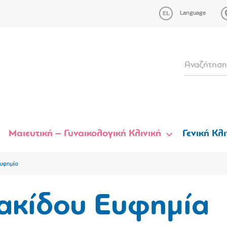
Language
Μαιευτική – Γυναικολογική Κλινική
Γενική Κλι
υφημία
ακίδου Ευφημία