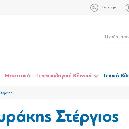
Language
Μαιευτική – Γυναικολογική Κλινική
Γενική Κλι
τέργιος
ωράκης Στέργιος