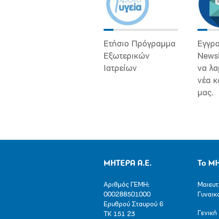
Ετήσιο Πρόγραμμα
Εγγρα
Εξωτερικών
Newsl
Ιατρείων
να λα
νέα κ
μας.
ΜΗΤΕΡΑ Α.Ε.
Το Μ
Αριθμός ΓΕΜΗ:
Μαιευτ
000288501000
Γυναικ
Ερυθρού Σταυρού 6
Γενική
ΤΚ 151 23