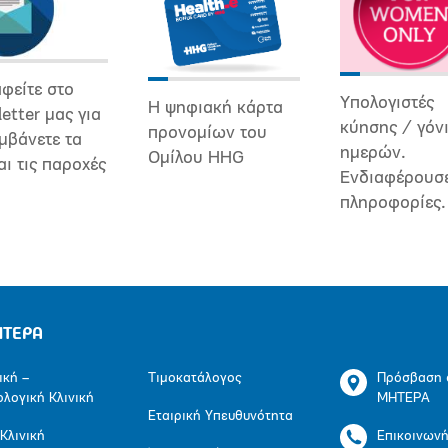
φείτε στο
Υπολογιστές
Η ψηφιακή κάρτα
etter μας για
κύησης / γόν
προνομίων του
μβάνετε τα
ημερών.
Ομίλου HHG
αι τις παροχές
Ενδιαφέρουσ
πληροφορίες.
ΗΤΕΡΑ
ική –
Τιμοκατάλογος
Πρόσβαση 
ολογική Κλινική
ΜΗΤΕΡΑ
Εταιρική Υπευθυνότητα
 Κλινική
Επικοινων