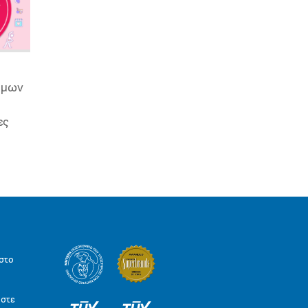
ιμων
ες
στο
ήστε