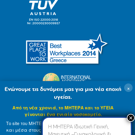
×
Ενώνουμε τις δυνάμεις μας για μια νέα εποχή
υγείας.
Από τη νέα χρονιά, το ΜΗΤΕΡΑ και το ΥΓΕΙΑ
γίνονται ένα ενιαίο νοσοκομείο.
Το site του ΜΗΤΕΡΑ βρίσκεται σε φάση ανανέωσης
Η ΜΗΤΕΡΑ Ιδιωτική Γενική,
και μέσα στους επόμενους μήνες θα ενσωματωθεί
Μαιευτική –Γυναικολογική &