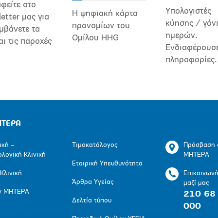
φείτε στο
Υπολογιστές
Η ψηφιακή κάρτα
etter μας για
κύησης / γόν
προνομίων του
μβάνετε τα
ημερών.
Ομίλου HHG
αι τις παροχές
Ενδιαφέρουσ
πληροφορίες.
ΗΤΕΡΑ
ική –
Τιμοκατάλογος
Πρόσβαση 
ολογική Κλινική
ΜΗΤΕΡΑ
Εταιρική Υπευθυνότητα
 Κλινική
Επικοινων
Άρθρα Υγείας
μαζί μας
ν ΜΗΤΕΡΑ
210 68
Δελτία τύπου
000