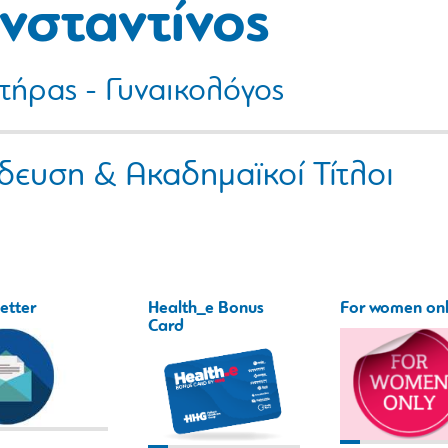
νσταντίνος
τήρας - Γυναικολόγος
δευση & Ακαδημαϊκοί Τίτλοι
etter
Health_e Bonus
For women on
Card