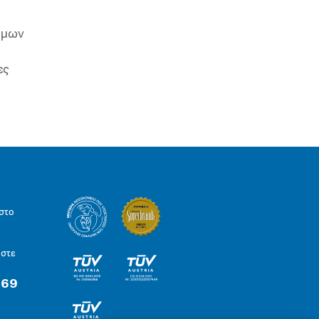
ιμων
ες
στο
ήστε
 69