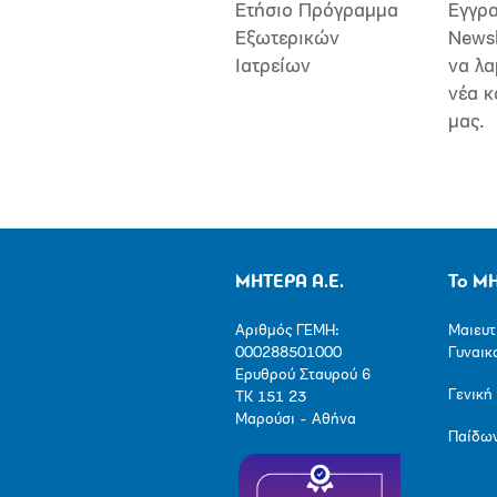
Ετήσιο Πρόγραμμα
Εγγρα
Εξωτερικών
Newsl
Ιατρείων
να λα
νέα κ
μας.
ΜΗΤΕΡΑ Α.Ε.
Το Μ
Αριθμός ΓΕΜΗ:
Μαιευτ
000288501000
Γυναικ
Ερυθρού Σταυρού 6
Γενική
ΤΚ 151 23
Μαρούσι - Αθήνα
Παίδω