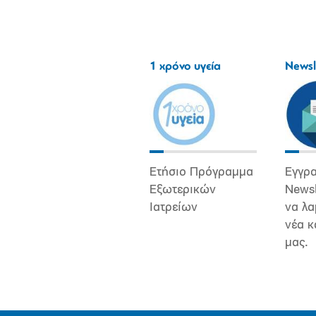
1 χρόνο υγεία
Newsl
Ετήσιο Πρόγραμμα
Εγγρα
Εξωτερικών
Newsl
Ιατρείων
να λα
νέα κ
μας.