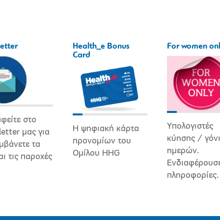
etter
Health_e Bonus
For women on
Card
φείτε στο
Υπολογιστές
Η ψηφιακή κάρτα
etter μας για
κύησης / γόν
προνομίων του
μβάνετε τα
ημερών.
Ομίλου HHG
αι τις παροχές
Ενδιαφέρουσ
πληροφορίες.