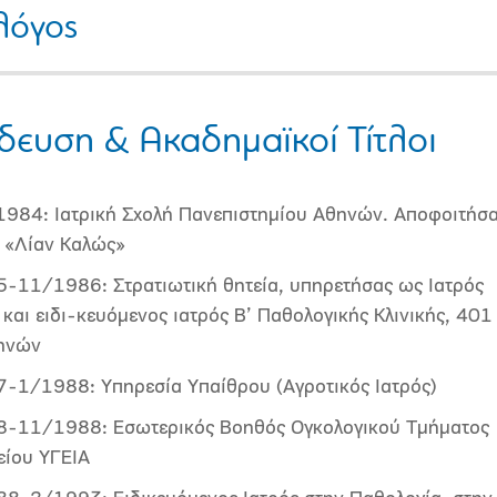
λόγος
δευση & Ακαδημαϊκοί Τίτλοι
984: Ιατρική Σχολή Πανεπιστημίου Αθηνών. Αποφοιτήσ
 «Λίαν Καλώς»
-11/1986: Στρατιωτική θητεία, υπηρετήσας ως Ιατρός
και ειδι-κευόμενος ιατρός Β’ Παθολογικής Κλινικής, 401
ηνών
-1/1988: Υπηρεσία Υπαίθρου (Αγροτικός Ιατρός)
-11/1988: Εσωτερικός Βοηθός Ογκολογικού Τμήματος
ίου ΥΓΕΙΑ