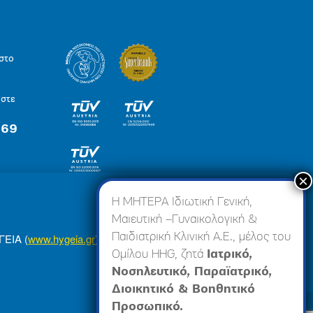
στο
ήστε
 69
×
Η ΜΗΤΕΡΑ Ιδιωτική Γενική,
Μαιευτική –Γυναικολογική &
Παιδιατρική Κλινική Α.Ε., μέλος του
ΓΕΙΑ (
www.hygeia.gr
), ώστε να σας προσφέρουμε
Ομίλου HHG, ζητά
Ιατρικό,
Νοσηλευτικό, Παραϊατρικό,
Διοικητικό & Βοηθητικό
Προσωπικό.