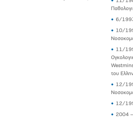
11/198
Παθολογι
6/1993
10/199
Νοσοκομε
11/199
Ογκολογικ
Westmins
του Ελλη
12/199
Νοσοκομε
12/199
2004 –