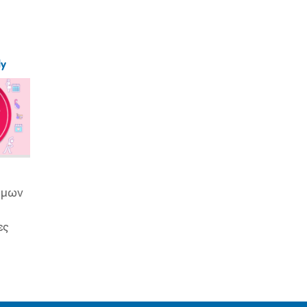
ly
ιμων
ες