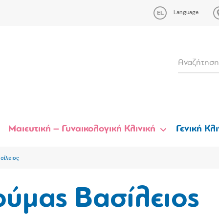
Language
Μαιευτική – Γυναικολογική Κλινική
Γενική Κλι
σίλειος
ούμας Βασίλειος