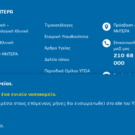
ΗΤΕΡΑ
ική –
Τιμοκατάλογος
Πρόσβαση 
ολογική Κλινική
ΜΗΤΕΡΑ
Εταιρική Υπευθυνότητα
 Κλινική
Επικοινων
Άρθρα Υγείας
μαζί μας
ν ΜΗΤΕΡΑ
210 68
Δελτία τύπου
000
Περιοδικά Ομίλου ΥΓΕΙΑ
Facebook
Πολιτική Προστασίας
είας.
LinkedIn
Προσωπικών
 ένα ενιαίο νοσοκομείο.
Δεδομένων
Youtube
μέσα στους επόμενους μήνες θα ενσωματωθεί στο site του Υ
Πολιτική Cookies
Instagram
α.