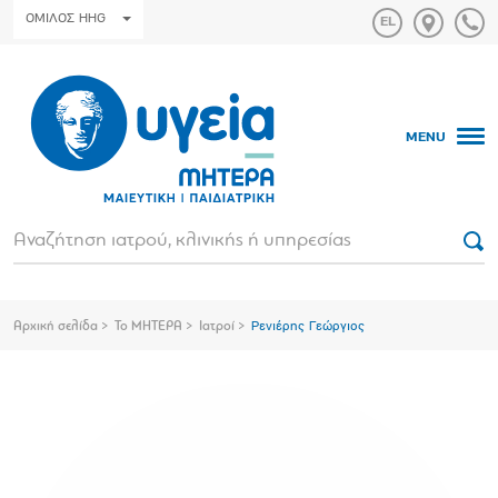
ΟΜΙΛΟΣ HHG
MENU
Αρχική σελίδα
Το ΜΗΤΕΡΑ
Ιατροί
Ρενιέρης Γεώργιος