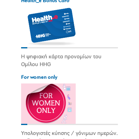
Health_e Bonus Card
Η ψηφιακή κάρτα προνομίων του
Ομίλου HHG
For women only
Υπολογιστές κύησης / γόνιμων ημερών.