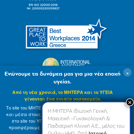
×
Ενώνουμε τις δυνάμεις μας για μια νέα εποχή
υγείας.
Από τη νέα χρονιά, το ΜΗΤΕΡΑ και το ΥΓΕΙΑ
γίνονται ένα ενιαίο νοσοκομείο.
Το site του ΜΗΤΕΡΑ βρίσκεται σε φάση ανανέωσης
Η ΜΗΤΕΡΑ Ιδιωτική Γενική,
και μέσα στους επόμενους μήνες θα ενσωματωθεί
Μαιευτική –Γυναικολογική &
στο site του ΥΓΕΙΑ (
www.hygeia.gr
), ώστε να σας
Παιδιατρική Κλινική Α.Ε., μέλος του
προσφέρουμε μια πιο ολοκληρωμένη και ενιαία
© 2007-2024 ΜΗΤΕΡΑ Α.Ε
Όροι Χρήσης
online εμπειρία.
Ομίλου HHG, ζητά
Ιατρικό,