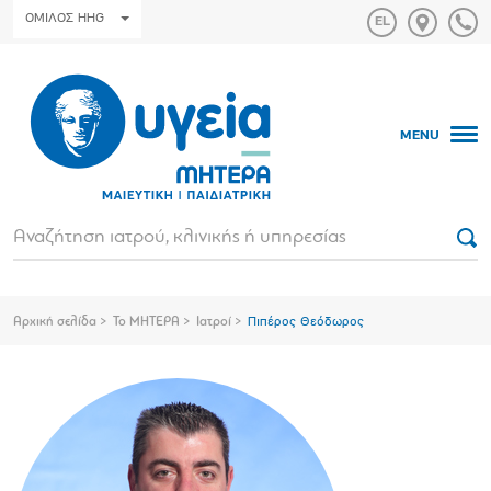
ΟΜΙΛΟΣ HHG
MENU
Αρχική σελίδα
Το ΜΗΤΕΡΑ
Ιατροί
Πιπέρος Θεόδωρος