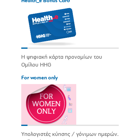
Health_e Bonus Card
Η ψηφιακή κάρτα προνομίων του
Ομίλου HHG
For women only
Υπολογιστές κύησης / γόνιμων ημερών.