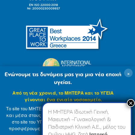
×
Ενώνουμε τις δυνάμεις μας για μια νέα εποχή
υγείας.
Από τη νέα χρονιά, το ΜΗΤΕΡΑ και το ΥΓΕΙΑ
γίνονται ένα ενιαίο νοσοκομείο.
Το site του ΜΗΤΕΡΑ βρίσκεται σε φάση ανανέωσης
Η ΜΗΤΕΡΑ Ιδιωτική Γενική,
και μέσα στους επόμενους μήνες θα ενσωματωθεί
Μαιευτική –Γυναικολογική &
στο site του ΥΓΕΙΑ (
www.hygeia.gr
), ώστε να σας
Παιδιατρική Κλινική Α.Ε., μέλος του
προσφέρουμε μια πιο ολοκληρωμένη και ενιαία
© 2007-2024 ΜΗΤΕΡΑ Α.Ε
Όροι Χρήσης
online εμπειρία.
Ομίλου HHG, ζητά
Ιατρικό,