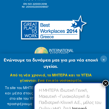
×
Ενώνουμε τις δυνάμεις μας για μια νέα εποχή
υγείας.
Από τη νέα χρονιά, το ΜΗΤΕΡΑ και το ΥΓΕΙΑ
γίνονται ένα ενιαίο νοσοκομείο.
Το site του ΜΗΤΕΡΑ βρίσκεται σε φάση ανανέωσης
Η ΜΗΤΕΡΑ Ιδιωτική Γενική,
και μέσα στους επόμενους μήνες θα ενσωματωθεί
Μαιευτική –Γυναικολογική &
στο site του ΥΓΕΙΑ (
www.hygeia.gr
), ώστε να σας
Παιδιατρική Κλινική Α.Ε., μέλος του
προσφέρουμε μια πιο ολοκληρωμένη και ενιαία
© 2007-2024 ΜΗΤΕΡΑ Α.Ε
Όροι Χρήσης
online εμπειρία.
Ομίλου HHG, ζητά
Ιατρικό,