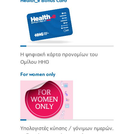
Health_e Bonus Card
Η ψηφιακή κάρτα προνομίων του
Ομίλου HHG
For women only
Υπολογιστές κύησης / γόνιμων ημερών.