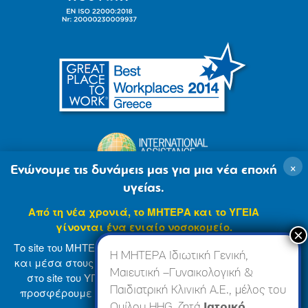
×
Ενώνουμε τις δυνάμεις μας για μια νέα εποχή
υγείας.
Από τη νέα χρονιά, το ΜΗΤΕΡΑ και το ΥΓΕΙΑ
γίνονται ένα ενιαίο νοσοκομείο.
Το site του ΜΗΤΕΡΑ βρίσκεται σε φάση ανανέωσης
Η ΜΗΤΕΡΑ Ιδιωτική Γενική,
και μέσα στους επόμενους μήνες θα ενσωματωθεί
Μαιευτική –Γυναικολογική &
στο site του ΥΓΕΙΑ (
www.hygeia.gr
), ώστε να σας
Παιδιατρική Κλινική Α.Ε., μέλος του
προσφέρουμε μια πιο ολοκληρωμένη και ενιαία
© 2007-2024 ΜΗΤΕΡΑ Α.Ε
Όροι Χρήσης
online εμπειρία.
Ομίλου HHG, ζητά
Ιατρικό,