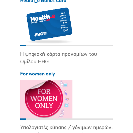
Health_e Bonus Card
Η ψηφιακή κάρτα προνομίων του
Ομίλου HHG
For women only
Υπολογιστές κύησης / γόνιμων ημερών.